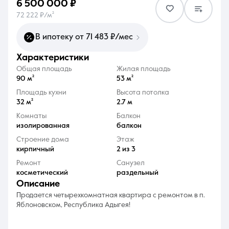
6 500 000 ₽
72 222 ₽/м²
В ипотеку от 71 483 ₽/мес
характеристики
8 (861) 297-00-00
Общая площадь
Жилая площадь
90 м²
53 м²
Ежедневно с 08:30 до 20:00
Площадь кухни
Высота потолка
32 м²
2.7 м
Комнаты
Балкон
изолированная
балкон
Строение дома
Этаж
кирпичный
2 из 3
Ремонт
Санузел
косметический
раздельный
описание
Продается четырехкомнатная квартира с ремонтом в п.
Яблоновском, Республика Адыгея!