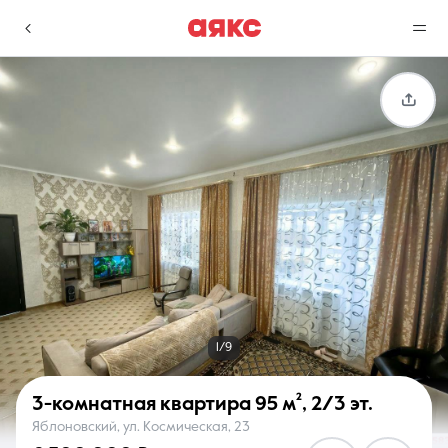
г. Краснодар
Избранное
Сравнение
0 объявлений
0 объявлений
Недвижимость
Услуги
1/9
3-комнатная квартира
95 м²
,
2/3 эт.
Яблоновский, ул. Космическая, 23
О компании
Контакты