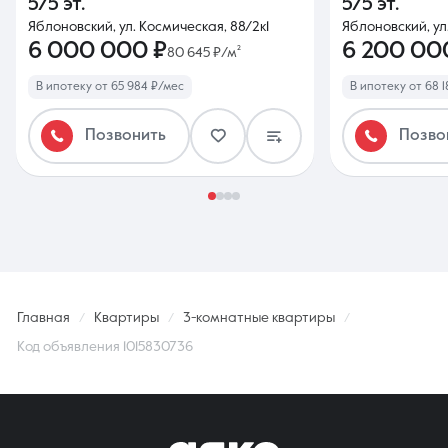
5/5 эт.
5/5 эт.
Яблоновский, ул. Космическая, 88/2к1
Яблоновский, ул
6 000 000 ₽
6 200 00
80 645 ₽/м²
В ипотеку от 65 984 ₽/мес
В ипотеку от 68 
Позвонить
Позво
Главная
Квартиры
3-комнатные квартиры
Код объявления 1015830736