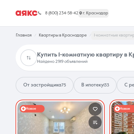
8 (800) 234-58-42
г. Краснодар
Главная
Квартиры в Краснодаре
1-комнатные кварти
Купить 1-комнатную квартиру в 
Найдено 2919 объявлений
г. Краснодар
От застройщика
В ипотеку
С р
75
133
Недвижимость
Новое
Новое