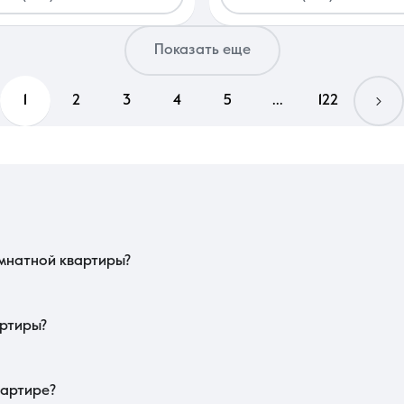
Показать еще
1
2
3
4
5
...
122
лассическая планировка с отдельной кухней или современная «евродвушка»
напрямую влияет на ликвидность объекта. Важно проверить наличие остано
ы пик.
мнатной квартиры?
а может сильно перегреваться, что потребует дополнительных затрат на к
дить жилую комнату от лишней мебели. В этом сегменте также важно сост
плотности заселения в новостройках.
артиры?
ю от делового центра и классом жилого комплекса. Наличие готовой отделк
же на прайс влияет тип дома и наличие благоустроенной придомовой те
дартных типовых предложений.
вартире?