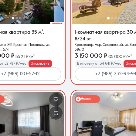
Контакты
тная квартира
35 м²
,
1-комнатная квартира
30 
8/24 эт.
мкр. ЖК Красная Площадь, ул.
Краснодар, мкр. Славянский, ул. За
, 57к1
39к10
000 ₽
3 150 000 ₽
135 211 ₽/м²
105 000 ₽/м²
от 52 787 ₽/мес
Эксклюзив
В ипотеку от 34 641 ₽/мес
Экск
8 (861) 297-00-00
+7 (989) 120-57-12
+7 (989) 232-94-9
Ежедневно с 08:30 до 20:00
Новое