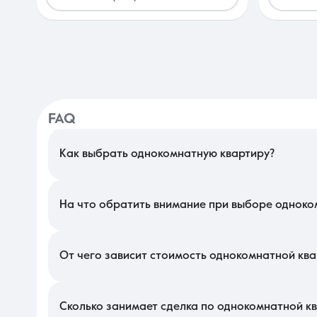
FAQ
Как выбрать однокомнатную квартиру?
В Краснодаре подбор стоит начать с определения формата: к
близость к крупным паркам или развитым спальным массивам 
чтобы минимизировать время в пути до центральных улиц в час
На что обратить внимание при выборе одноко
Изучите ориентацию окон — в южном климате западная сторон
должна поместиться полноценная гардеробная, чтобы освобо
звукоизоляции от соседей по этажу, что критично при высокой 
От чего зависит стоимость однокомнатной кв
Цена на локальном рынке во многом определяется удаленность
как такие объекты готовы к немедленному заселению. Так
остеклением и высокими потолками всегда ценятся выше стан
Сколько занимает сделка по однокомнатной к