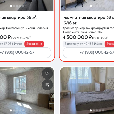
тная квартира
36 м²
,
1-комнатная квартира
38 
16/16 эт.
мкр. Почтовый, ул. имени Валерия
Краснодар, мкр. Микрохирургии глаз
Академика Лукьяненко, 26/1
000 ₽
4 500 000 ₽
168 508 ₽/м²
118 110 ₽/м²
от 67 084 ₽/мес
Эксклюзив
В ипотеку от 49 488 ₽/мес
Экск
+7 (989) 000-12-57
+7 (989) 000-12-5