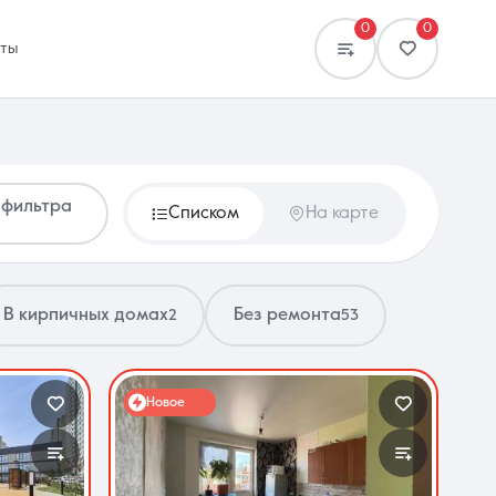
0
0
кты
 фильтра
Списком
На карте
Сравнение
0 объявлений
В кирпичных домах
Без ремонта
2
53
Новое