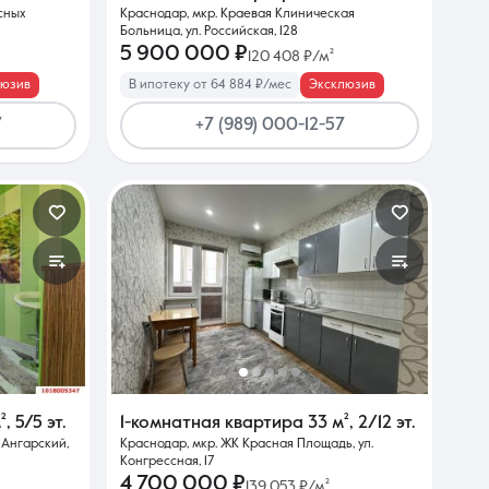
асных
Краснодар, мкр. Краевая Клиническая
Больница, ул. Российская, 128
5 900 000 ₽
120 408 ₽/м²
люзив
В ипотеку от 64 884 ₽/мес
Эксклюзив
7
+7 (989) 000-12-57
²
,
5/5 эт.
1-комнатная квартира
33 м²
,
2/12 эт.
 Ангарский,
Краснодар, мкр. ЖК Красная Площадь, ул.
Конгрессная, 17
4 700 000 ₽
139 053 ₽/м²