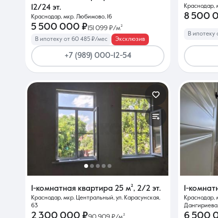
Краснодар, м
12/24 эт.
8 500 
Краснодар, мкр. Любимово, 16
5 500 000 ₽
151 099 ₽/м²
В ипотеку 
В ипотеку от 60 485 ₽/мес
Эксклюзив
+7 (989) 000-12-54
1-комнатная квартира
25 м²
,
2/2 эт.
1-комнат
Краснодар, мкр. Центральный, ул. Карасунская,
Краснодар, 
63
Дангириева,
2 300 000 ₽
6 500 
90 909 ₽/м²