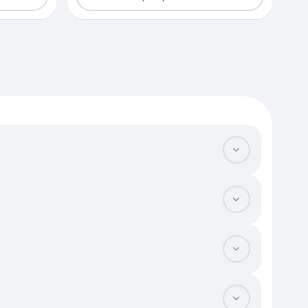
 с большой гостиной. Оцените перспективность микрорайона —
вок общественного транспорта и удобство дорожных развязок,
ондиционирование. Проверьте функциональность прихожей, где
ояние подъезда и наличие грузового лифта, а также уровень
и и базового набора мебели значительно повышает ставку, так
рритории с закрытым двором. Небольшие лоты с панорамным