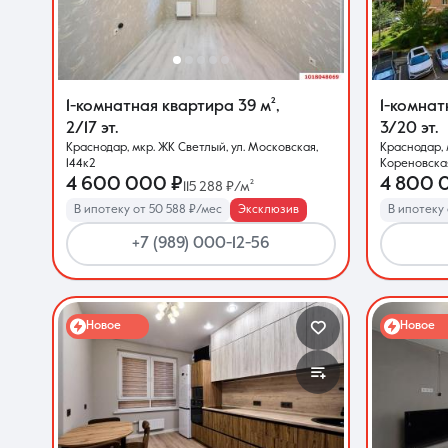
О компании
1-комнатная квартира
39 м²
,
1-комна
2/17 эт.
3/20 эт.
Краснодар, мкр. ЖК Светлый, ул. Московская,
Краснодар, 
144к2
Кореновская
4 600 000 ₽
4 800 
115 288 ₽/м²
В ипотеку от 50 588 ₽/мес
Эксклюзив
В ипотеку 
+7 (989) 000-12-56
Новое
Новое