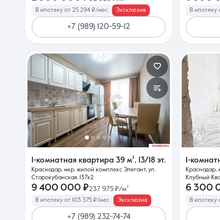
В ипотеку от 25 294 ₽/мес
Эксклюзив
В ипотеку 
+7 (989) 120-59-12
1-комнатная квартира
39 м²
,
13/18 эт.
1-комнат
Краснодар, мкр. жилой комплекс Элегант, ул.
Краснодар, 
Старокубанская, 137к2
Клубный Ква
9 400 000 ₽
6 300 
237 975 ₽/м²
В ипотеку от 103 375 ₽/мес
Эксклюзив
В ипотеку 
+7 (989) 232-74-74