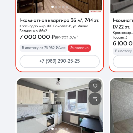
1-комнатная квартира
36 м²
,
7/14 эт.
1-комна
Краснодар, мкр. ЖК Самолёт-6, ул. Ивана
17/22 эт.
Беличенко, 86к2
Краснодар, 
7 000 000 ₽
189 702 ₽/м²
Гассия, 3
6 100 
В ипотеку от 76 982 ₽/мес
Эксклюзив
В ипотеку 
+7 (989) 290-25-25