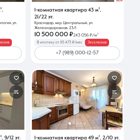
²
,
1-комнатная квартира
43 м²
,
21/22 эт.
логия, ул.
Краснодар, мкр. Центральный, ул.
Железнодорожная, 23/1
10 500 000 ₽
243 056 ₽/м²
люзив
В ипотеку от 115 473 ₽/мес
Эксклюзив
+7 (989) 000-12-57
²
,
9/12 эт.
1-комнатная квартира
49 м²
,
2/10 эт.