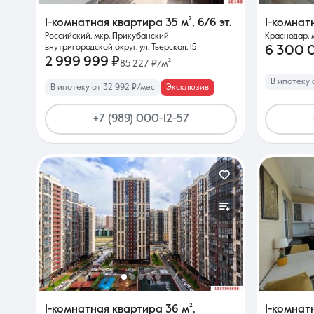
1-комнатная квартира
35 м²
,
6/6 эт.
1-комнат
Российский, мкр. Прикубанский
Краснодар, 
внутригородской округ, ул. Тверская, 15
6 300 
2 999 999 ₽
85 227 ₽/м²
В ипотеку 
В ипотеку от 32 992 ₽/мес
Эксклюзив
+7 (989) 000-12-57
1-комнатная квартира
36 м²
,
1-комнат