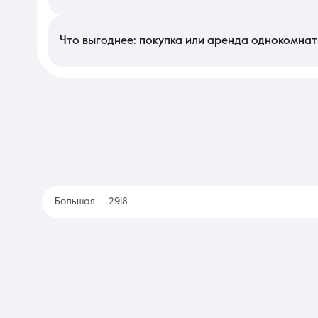
Оформление документов при покупке обычно длится от нескол
проверок объекта. При аренде все этапы — от просмотра до п
собственности в регионе позволяет завершить официальную ч
Что выгоднее: покупка или аренда однокомнат
Приобретение собственного жилья является выгодным капитал
дает право на любые изменения в интерьере и защищает от н
позволяя изучить разные локации без привязки к конкретному 
Большая
2918