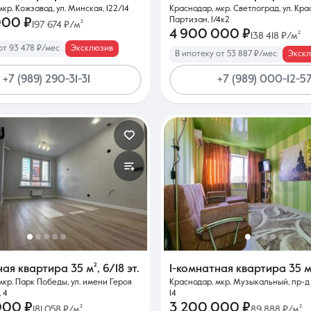
кр. Кожзавод, ул. Минская, 122/14
Краснодар, мкр. Светлоград, ул. Кр
Партизан, 1/4к2
000 ₽
197 674 ₽/м²
4 900 000 ₽
138 418 ₽/м²
от 93 478 ₽/мес
Эксклюзив
В ипотеку от 53 887 ₽/мес
Экск
+7 (989) 290-31-31
+7 (989) 000-12-5
ная квартира
35 м²
,
6/18 эт.
1-комнатная квартира
35 м
мкр. Парк Победы, ул. имени Героя
Краснодар, мкр. Музыкальный, пр-д
 4
14
000 ₽
3 200 000 ₽
181 058 ₽/м²
89 888 ₽/м²