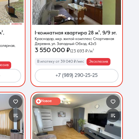
м²
,
1-комнатная квартира
28 м²
,
9/9 эт.
Краснодар, мкр. жилой комплекс Спортивная
Деревня, ул. Западный Обход, 42к5
полярная,
3 550 000 ₽
123 693 ₽/м²
В ипотеку от 39 040 ₽/мес
Эксклюзив
люзив
4
+7 (989) 290-25-25
Новое