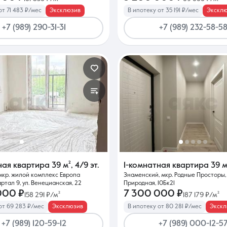
от 71 483 ₽/мес
Эксклюзив
В ипотеку от 35 191 ₽/мес
Экскл
+7 (989) 290-31-31
+7 (989) 232-58-5
ная квартира
39 м²
,
4/9 эт.
1-комнатная квартира
39 м
мкр. жилой комплекс Европа
Знаменский, мкр. Родные Просторы, 
ртал 9, ул. Венецианская, 22
Природная, 10Бк21
000 ₽
7 300 000 ₽
158 291 ₽/м²
187 179 ₽/м²
от 69 283 ₽/мес
Эксклюзив
В ипотеку от 80 281 ₽/мес
Экскл
+7 (989) 120-59-12
+7 (989) 000-12-5