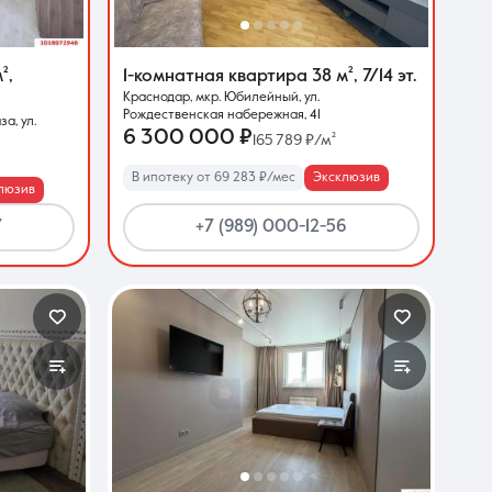
м²
,
1-комнатная квартира
38 м²
,
7/14 эт.
Краснодар, мкр. Юбилейный, ул.
Рождественская набережная, 41
а, ул.
6 300 000 ₽
165 789 ₽/м²
В ипотеку от 69 283 ₽/мес
Эксклюзив
люзив
7
+7 (989) 000-12-56