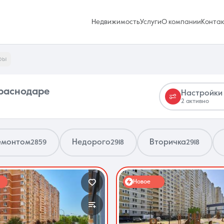
Недвижимость
Услуги
О компании
Конта
ры
Краснодаре
Настройки
2 активно
Избранное
0 объявлений
емонтом
Недорого
Вторичка
2859
2918
2918
Услуги
Новое