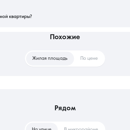
ьких дней до двух недель. Если используются ипотечные средства или жил
одписания договора и передачи ключей — чаще всего проходят в течение одно
асть сделки максимально оперативно.
ной квартиры?
овложением, так как однокомнатная квартира считается самым ликвидным а
епредсказуемого роста арендных плат в будущем. Наем же удобен для тех, к
адресу и значительных разовых трат.
похожие
Жилая площадь
По цене
рядом
На улице
В микрорайоне