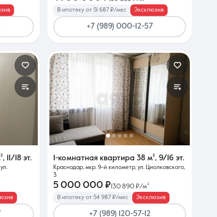
юзив
В ипотеку от 51 687 ₽/мес
Эксклюзив
8
+7 (989) 000-12-57
²
,
11/18 эт.
1-комнатная квартира
38 м²
,
9/16 эт.
ул.
Краснодар, мкр. 9-й километр, ул. Циолковского,
3
5 000 000 ₽
130 890 ₽/м²
юзив
В ипотеку от 54 987 ₽/мес
Эксклюзив
7
+7 (989) 120-57-12