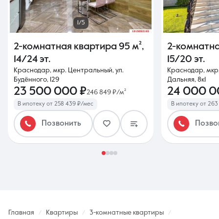
1/5
2-комнатная квартира
95 м²
,
2-комнатн
14/24 эт.
15/20 эт.
Краснодар, мкр. Центральный, ул.
Краснодар, мкр.
Будённого, 129
Дальняя, 8к1
23 500 000 ₽
24 000 0
246 849 ₽/м²
В ипотеку от 258 439 ₽/мес
В ипотеку от 263
Позвонить
Позво
Главная
Квартиры
3-комнатные квартиры