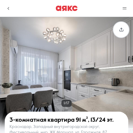
г. Краснодар
Избранное
Сравнение
0 объявлений
0 объявлений
Недвижимость
Услуги
1/17
3-комнатная квартира
91 м²
,
13/24 эт.
Краснодар, Западный внутригородской округ,
О компании
Контакты
Фестивальный, мкр. ЖК Маршал, ул. Гаражная, 87