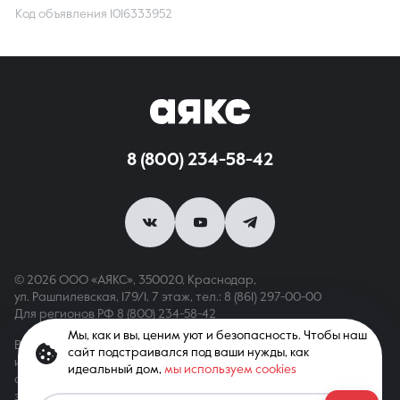
Код объявления 1016333952
8 (800) 234-58-42
© 2026 ООО «АЯКС», 350020, Краснодар,
ул. Рашпилевская, 179/1, 7 этаж,
тел.: 8 (861) 297-00-00
Для регионов РФ
8 (800) 234-58-42
Мы, как и вы, ценим уют и безопасность. Чтобы наш
Вся информация, опубликованная на сайте, носит только
сайт подстраивался под ваши нужды, как
информационный характер и не является публичной офертой,
идеальный дом,
мы используем cookies
определяемой положениями ст. 437 ГК РФ. Все права
защищены. При копировании материалов с сайта