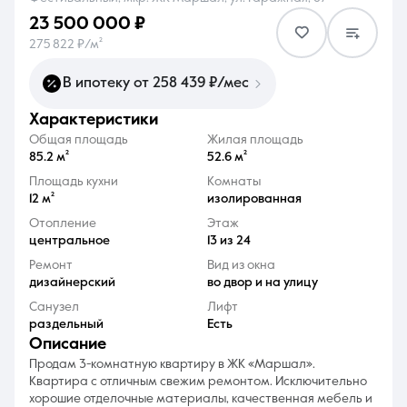
23 500 000 ₽
275 822 ₽/м²
В ипотеку от 258 439 ₽/мес
характеристики
8 (861) 297-00-00
Общая площадь
Жилая площадь
Ежедневно с 08:30 до 20:00
85.2 м²
52.6 м²
Площадь кухни
Комнаты
12 м²
изолированная
Отопление
Этаж
центральное
13 из 24
Ремонт
Вид из окна
дизайнерский
во двор и на улицу
Санузел
Лифт
раздельный
Есть
описание
Продам 3-комнатную квартиру в ЖК «Маршал».
Квартира с отличным свежим ремонтом. Исключительно
хорошие отделочные материалы, качественная мебель и