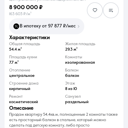
8 900 000 ₽
163 603 ₽/м²
В ипотеку от 97 877 ₽/мес
характеристики
8 (861) 297-00-00
Общая площадь
Жилая площадь
Ежедневно с 08:30 до 20:00
54.4 м²
29.3 м²
Площадь кухни
Комнаты
7.7 м²
изолированная
Отопление
Балкон
центральное
балкон
Строение дома
Этаж
кирпичный
8 из 10
Ремонт
Санузел
косметический
раздельный
описание
Продам квартиру 54,4кв.м, полноценные 2 комнаты также
есть просторный балкон в спальне, который можно
сделать под детскую комнату, либо просто