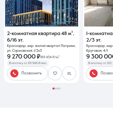
1/5
2-комнатная квартира
48 м²
,
1-комнатна
6/16 эт.
2/3 эт.
Краснодар, мкр. жилой квартал Патрики,
Краснодар, мкр.
ул. Сормовская, 1/2к3
Круговая, 4/1
9 270 000 ₽
9 300 00
189 454 ₽/м²
В ипотеку от 101 946 ₽/мес
В ипотеку от 102
Позвонить
Позво