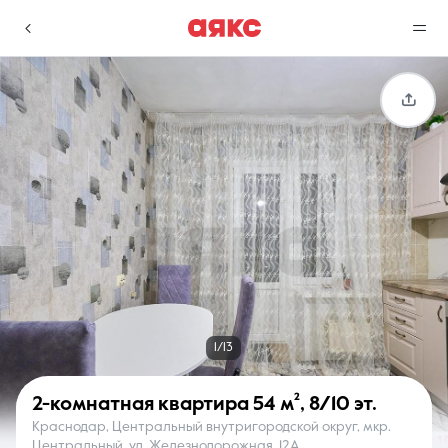
г. Краснодар
Избранное
Сравнение
0 объявлений
0 объявлений
Недвижимость
Услуги
1/13
2-комнатная квартира
54 м²
,
8/10 эт.
Краснодар, Центральный внутригородской округ, мкр.
О компании
Контакты
Центральный, ул. Железнодорожная, 12А