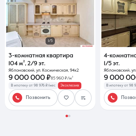
1/5
3-комнатная квартира
4-комнатн
104 м²
,
2/9 эт.
1/5 эт.
Яблоновский, ул. Космическая, 94к2
Яблоновский, у
9 000 000 ₽
9 000 00
85 960 ₽/м²
В ипотеку от 98 976 ₽/мес
Эксклюзив
В ипотеку от 98 
Позвонить
Позво