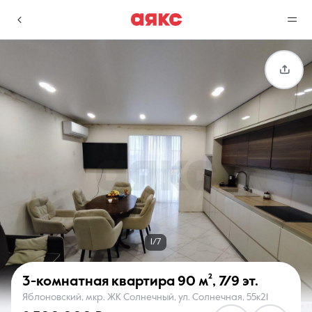
г. Краснодар
Избранное
Сравнение
0 объявлений
0 объявлений
Недвижимость
Услуги
1/7
3-комнатная квартира
90 м²
,
7/9 эт.
Яблоновский, мкр. ЖК Солнечный, ул. Солнечная, 55к21
О компании
Контакты