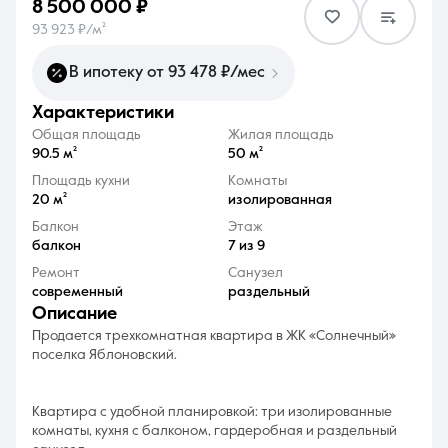
8 500 000 ₽
93 923 ₽/м²
В ипотеку от 93 478 ₽/мес
характеристики
8 (861) 297-00-00
Общая площадь
Жилая площадь
90.5 м²
50 м²
Ежедневно с 08:30 до 20:00
Площадь кухни
Комнаты
20 м²
изолированная
Балкон
Этаж
балкон
7 из 9
Ремонт
Санузел
современный
раздельный
описание
Продается трехкомнатная квартира в ЖК «Солнечный»
поселка Яблоновский.
Квартира с удобной планировкой: три изолированные
комнаты, кухня с балконом, гардеробная и раздельный