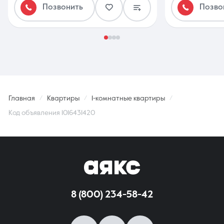
Позвонить
Позво
Главная
Квартиры
1-комнатные квартиры
Код объявления 1016431420
8 (800) 234-58-42