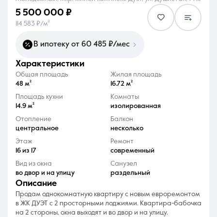
5 500 000 ₽
114 583 ₽/м²
В ипотеку от 60 485 ₽/мес
характеристики
8 (861) 297-00-00
Общая площадь
Жилая площадь
Ежедневно с 08:30 до 20:00
48 м²
16.72 м²
Площадь кухни
Комнаты
14.9 м²
изолированная
Отопление
Балкон
центральное
несколько
Этаж
Ремонт
16 из 17
современный
Вид из окна
Санузел
во двор и на улицу
раздельный
описание
Продам однокомнатную квартиру с новым евроремонтом
в ЖК ДУЭТ с 2 просторными лоджиями. Квартира-бабочка
на 2 стороны, окна выходят и во двор и на улицу.