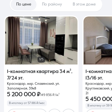
По цене
По району
В этом доме
1/5
1-комнатная квартира
34 м²
,
1-комнатна
7/24 эт.
13/16 эт.
Краснодар, мкр. Славянский, ул.
Краснодар, мкр
Заполярная, 39к8
Кругликовский, у
5 200 000 ₽
21
149 856 ₽/м²
5 450 00
В ипотеку от 57 186 ₽/мес
В ипотеку от 59 