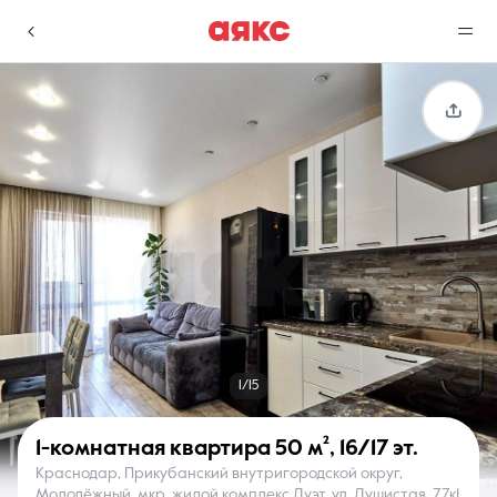
г. Краснодар
Избранное
Сравнение
0 объявлений
0 объявлений
Недвижимость
Услуги
1/15
1-комнатная квартира
50 м²
,
16/17 эт.
Краснодар, Прикубанский внутригородской округ,
О компании
Контакты
Молодёжный, мкр. жилой комплекс Дуэт, ул. Душистая, 77к1