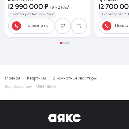
Каляева, 265
Булгакова, 19
12 990 000 ₽
12 700 00
179 172 ₽/м²
В ипотеку от 142 856 ₽/мес
В ипотеку от 139
Позвонить
Позво
Главная
Квартиры
2-комнатные квартиры
Код объявления 1016446628