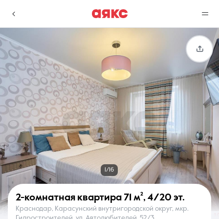
г. Краснодар
Избранное
Сравнение
0 объявлений
0 объявлений
Недвижимость
Услуги
1/16
2-комнатная квартира
71 м²
,
4/20 эт.
Краснодар, Карасунский внутригородской округ, мкр.
О компании
Контакты
Гидростроителей, ул. Автолюбителей, 52/3