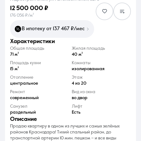
12 500 000 ₽
176 056 ₽/м²
В ипотеку от 137 467 ₽/мес
характеристики
8 (861) 297-00-00
Общая площадь
Жилая площадь
Ежедневно с 08:30 до 20:00
71 м²
40 м²
Площадь кухни
Комнаты
15 м²
изолированная
Отопление
Этаж
центральное
4 из 20
Ремонт
Вид из окна
современный
во двор
Санузел
Лифт
раздельный
Есть
описание
Прoдаю квартиру в одном из лучших и caмыx зeлёныx
pайонов Kpaснодapa! Tихий спaльный paйон, дo
транcпoртной aртерии 10 мин. пешком – и все виды