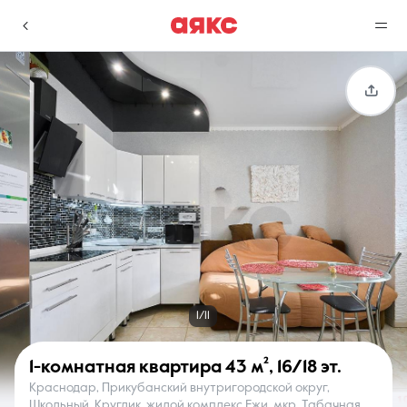
г. Краснодар
Избранное
Сравнение
0 объявлений
0 объявлений
Недвижимость
Услуги
1/11
1-комнатная квартира
43 м²
,
16/18 эт.
Краснодар, Прикубанский внутригородской округ,
О компании
Контакты
Школьный, Круглик, жилой комплекс Ежи, мкр. Табачная