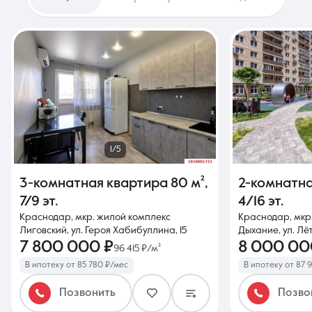
1/5
3-комнатная квартира
80 м²
,
2-комнатн
7/9 эт.
4/16 эт.
Краснодар, мкр. жилой комплекс
Краснодар, мкр
Лиговский, ул. Героя Хабибуллина, 15
Дыхание, ул. Лё
7 800 000 ₽
8 000 00
96 415 ₽/м²
В ипотеку от 85 780 ₽/мес
В ипотеку от 87 
Позвонить
Позво