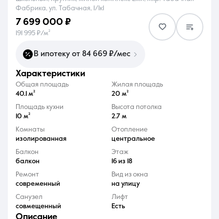
Фабрика, ул. Табачная, 1/1к1
7 699 000 ₽
191 995 ₽/м²
В ипотеку от 84 669 ₽/мес
8 (861) 297-00-00
характеристики
Ежедневно с 08:30 до 20:00
Общая площадь
Жилая площадь
40.1 м²
20 м²
Площадь кухни
Высота потолка
10 м²
2.7 м
Комнаты
Отопление
изолированная
центральное
Балкон
Этаж
балкон
16 из 18
Ремонт
Вид из окна
современный
на улицу
Санузел
Лифт
совмещенный
Есть
описание