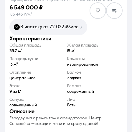
6 549 000 ₽
183 445 ₽/м²
В ипотеку от 72 022 ₽/мес
характеристики
8 (861) 297-00-00
Общая площадь
Жилая площадь
Ежедневно с 08:30 до 20:00
35.7 м²
15 м²
Площадь кухни
Комнаты
13 м²
изолированная
Отопление
Балкон
центральное
лоджия
Этаж
Ремонт
9 из 17
современный
Санузел
Лифт
совмещенный
Есть
описание
Евродвушка с ремонтом и арендатором! Центр,
Селезнёва — заходи и живи или сразу сдавай!