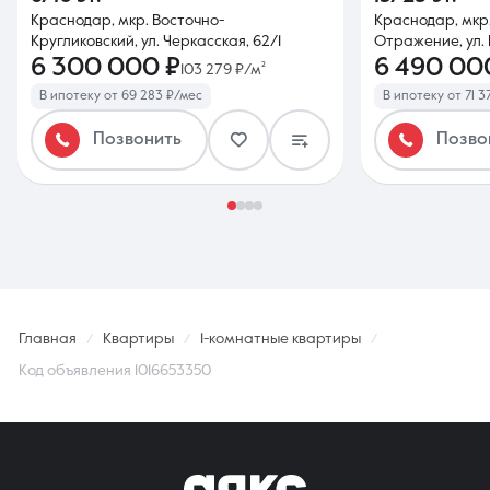
Краснодар, мкр. Восточно-
Краснодар, мкр
Кругликовский, ул. Черкасская, 62/1
Отражение, ул. 
6 300 000 ₽
6 490 00
103 279 ₽/м²
В ипотеку от 69 283 ₽/мес
В ипотеку от 71 3
Позвонить
Позво
Главная
Квартиры
1-комнатные квартиры
Код объявления 1016653350