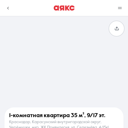
г. Краснодар
Избранное
Сравнение
0 объявлений
0 объявлений
Недвижимость
Услуги
1-комнатная квартира
35 м²
,
9/17 эт.
Краснодар, Карасунский внутригородской округ,
О компании
Контакты
Черёмушки, мкр. ЖК Привилегия, ул. Селезнёва, 4/15к1