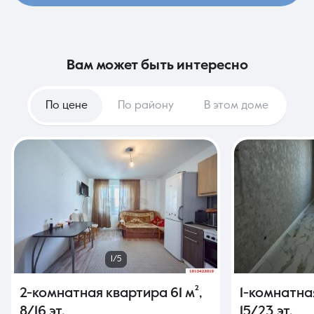
вам может быть интересно
По цене
По району
В этом доме
1/5
2-комнатная квартира
61 м²
,
1-комнатна
8/16 эт.
15/23 эт.