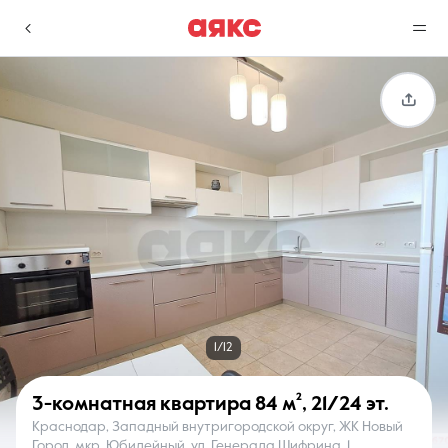
г. Краснодар
Избранное
Сравнение
0 объявлений
0 объявлений
Недвижимость
Услуги
1/12
3-комнатная квартира
84 м²
,
21/24 эт.
Краснодар, Западный внутригородской округ, ЖК Новый
О компании
Контакты
Город, мкр. Юбилейный, ул. Генерала Шифрина, 1