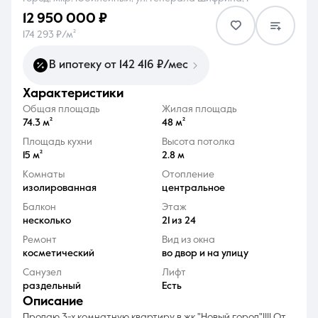
12 950 000 ₽
174 293 ₽/м²
В ипотеку от 142 416 ₽/мес
характеристики
8 (861) 297-00-00
Общая площадь
Жилая площадь
Ежедневно с 08:30 до 20:00
74.3 м²
48 м²
Площадь кухни
Высота потолка
15 м²
2.8 м
Комнаты
Отопление
изолированная
центральное
Балкон
Этаж
несколько
21 из 24
Ремонт
Вид из окна
косметический
во двор и на улицу
Санузел
Лифт
раздельный
Есть
описание
Продаю 3-х комнатную квартиру в жк "Новый город"!!!! От