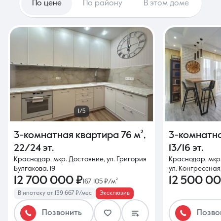
По цене
По району
В этом доме
1/5
3-комнатная квартира
76 м²
,
3-комнатн
22/24 эт.
13/16 эт.
Краснодар, мкр. Достояние, ул. Григория
Краснодар, мкр
Булгакова, 19
ул. Конгрессная
12 700 000 ₽
12 500 00
167 105 ₽/м²
В ипотеку от 139 667 ₽/мес
Эксклюзив
Позвонить
Позво