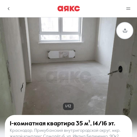
г. Краснодар
Избранное
Сравнение
0 объявлений
0 объявлений
Недвижимость
Услуги
1/12
1-комнатная квартира
35 м²
,
14/16 эт.
Краснодар, Прикубанский внутригородской округ, мкр.
О компании
Контакты
жилой комплекс Самолёт-6, ул. Ивана Беличенко, 90к2