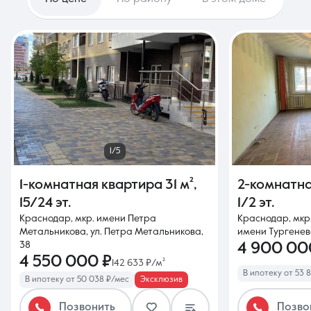
1/5
1-комнатная квартира
31 м²
,
2-комнатн
15/24 эт.
1/2 эт.
Краснодар, мкр. имени Петра
Краснодар, мкр.
Метальникова, ул. Петра Метальникова,
имени Тургенева
38
4 900 00
4 550 000 ₽
142 633 ₽/м²
В ипотеку от 53 
В ипотеку от 50 038 ₽/мес
Эксклюзив
Позвонить
Позво