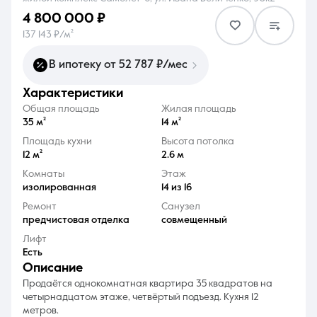
4 800 000 ₽
137 143 ₽/м²
В ипотеку от 52 787 ₽/мес
характеристики
8 (861) 297-00-00
Общая площадь
Жилая площадь
Ежедневно с 08:30 до 20:00
35 м²
14 м²
Площадь кухни
Высота потолка
12 м²
2.6 м
Комнаты
Этаж
изолированная
14 из 16
Ремонт
Санузел
предчистовая отделка
совмещенный
Лифт
Есть
описание
Продаётся однокомнатная квартира 35 квадратов на
четырнадцатом этаже, четвёртый подъезд. Кухня 12
метров.