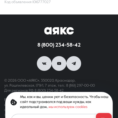
Код объявления 1016777027
8 (800) 234-58-42
© 2026 ООО «АЯКС», 350020, Краснодар,
ул. Рашпилевская, 179/1, 7 этаж,
тел.: 8 (861) 297-00-00
Для регионов РФ
8 (800) 234-58-42
Мы, как и вы, ценим уют и безопасность. Чтобы наш
Вся информация, опубликованная на сайте, носит только
сайт подстраивался под ваши нужды, как
информационный характер и не является публичной офертой,
идеальный дом,
мы используем cookies
определяемой положениями ст. 437 ГК РФ. Все права
защищены. При копировании материалов с сайта