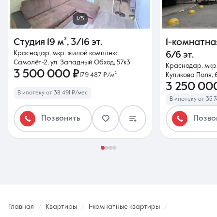
1/5
Студия
19 м²
,
3/16 эт.
1-комнатна
Краснодар, мкр. жилой комплекс
6/6 эт.
Самолёт-2, ул. Западный Обход, 57к3
Краснодар, мкр.
3 500 000 ₽
179 487 ₽/м²
Куликова Поля, 
3 250 00
В ипотеку от 38 491 ₽/мес
В ипотеку от 35 7
Позвонить
Позво
Главная
Квартиры
1-комнатные квартиры