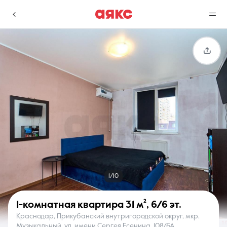
г. Краснодар
Избранное
Сравнение
0 объявлений
0 объявлений
Недвижимость
Услуги
1/10
1-комнатная квартира
31 м²
,
6/6 эт.
Краснодар, Прикубанский внутригородской округ, мкр.
О компании
Контакты
Музыкальный, ул. имени Сергея Есенина, 108/6А