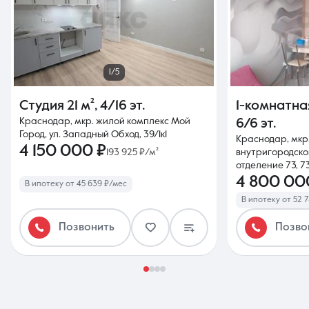
1/5
Студия
21 м²
,
4/16 эт.
1-комнатна
Краснодар, мкр. жилой комплекс Мой
6/6 эт.
Город, ул. Западный Обход, 39/1к1
Краснодар, мкр
4 150 000 ₽
193 925 ₽/м²
внутригородской
отделение 73, 73
4 800 00
В ипотеку от 45 639 ₽/мес
В ипотеку от 52 
Позвонить
Позво