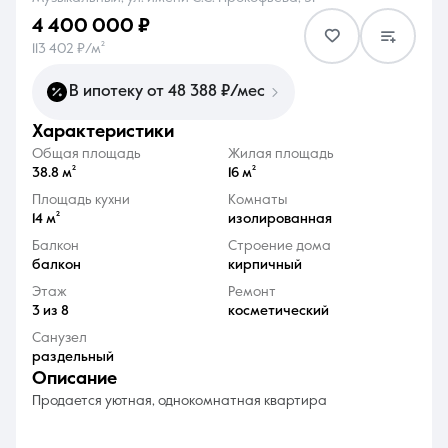
4 400 000 ₽
113 402 ₽/м²
В ипотеку от 48 388 ₽/мес
характеристики
8 (861) 297-00-00
Общая площадь
Жилая площадь
Ежедневно с 08:30 до 20:00
38.8 м²
16 м²
Площадь кухни
Комнаты
14 м²
изолированная
Балкон
Строение дома
балкон
кирпичный
Этаж
Ремонт
3 из 8
косметический
Санузел
раздельный
описание
Продается уютная, однокомнатная квартира