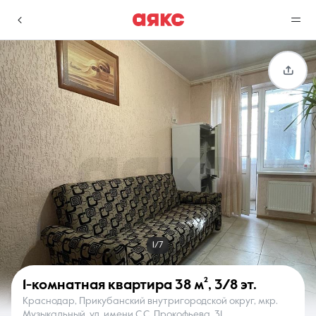
г. Краснодар
Избранное
Сравнение
0 объявлений
0 объявлений
Недвижимость
Услуги
1/7
1-комнатная квартира
38 м²
,
3/8 эт.
Краснодар, Прикубанский внутригородской округ, мкр.
О компании
Контакты
Музыкальный, ул. имени С.С. Прокофьева, 31