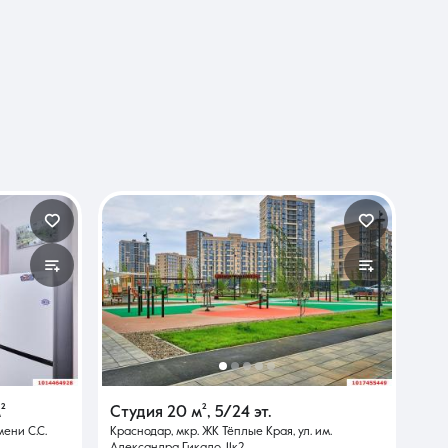
²
Студия
20 м²
,
5/24 эт.
мени С.С.
Краснодар, мкр. ЖК Тёплые Края, ул. им.