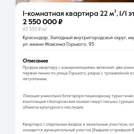
1-комнатная квартира
22 м²
,
1/1 эт
О компании
2 550 000 ₽
113 333 ₽/м²
Краснодар, Западный внутригородской округ, мк
ул. имени Максима Горького, 95
описание
Продам квартиру с коммуникациями, включает две комн
первой линии по улице Горького, рядом с трамвайной о
актуальным.
Локация уникальна благодаря пешеходному туристическ
композиция «Запорожские казаки пишут письмо турецком
объекты культурного наследия.
Квартира с отдельным входом и земельным участком, к
находится муниципальный участок (бывшая сгоревшая бл