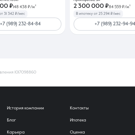
енко, 103к1
Прокофьева, 3А
000 ₽
2 300 000 ₽
148 438 ₽/м²
84 559 ₽/м²
от 31 342 ₽/мес
В ипотеку от 25 294 ₽/мес
+7 (989) 232-84-84
+7 (989) 232-94-9
вления 1017098860
История компании
Контакты
Блог
Ипотека
Карьера
Оценка