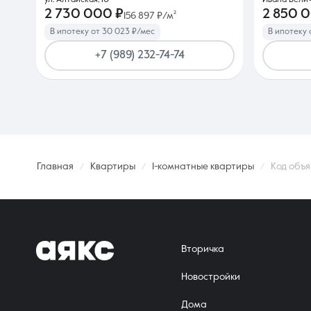
ул. Алтайская, 10
Ивана Белич
2 730 000 ₽
2 850 
156 897 ₽/м²
В ипотеку от 30 023 ₽/мес
В ипотеку 
+7 (989) 232-74-74
Главная
Квартиры
1-комнатные квартиры
Код объя
Вторичка
Новостройки
Дома