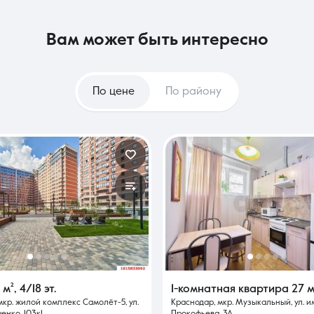
вам может быть интересно
По цене
По району
9 м²
,
4/18 эт.
1-комнатная квартира
27 м
мкр. жилой комплекс Самолёт-5, ул.
Краснодар, мкр. Музыкальный, ул. и