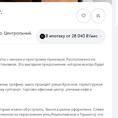
.
Контакты
р. Центральный,
В ипотеку от 28 043 ₽/мес
8 (861) 297-00-00
аты с окнами и пристройку-прихожую. Расположена на
становкой. Это выгодное предложение, которое всегда будет
Ежедневно с 08:30 до 20:00
ому трафику: здесь проходят улица Красная, скульптурная
у султану», торгово-офисный центр, уличные кафе и
оторый можно обустроить. Земля в целом оформлена. Слева
инная на пересечении улиц Рашпилевской и Горького), что