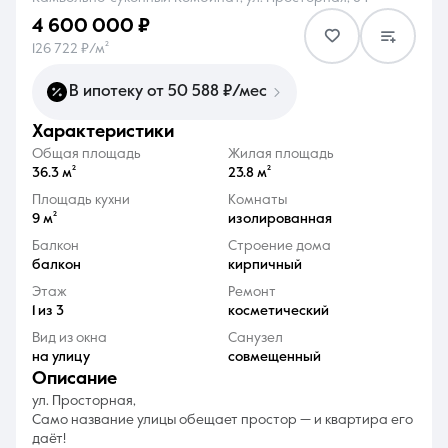
4 600 000 ₽
126 722 ₽/м²
В ипотеку от 50 588 ₽/мес
характеристики
8 (861) 297-00-00
Общая площадь
Жилая площадь
Ежедневно с 08:30 до 20:00
36.3 м²
23.8 м²
Площадь кухни
Комнаты
9 м²
изолированная
Балкон
Строение дома
балкон
кирпичный
Этаж
Ремонт
1 из 3
косметический
Вид из окна
Санузел
на улицу
совмещенный
описание
ул. Просторная,
Само название улицы обещает простор — и квартира его
даёт!