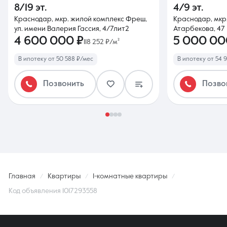
8/19 эт.
4/9 эт.
Краснодар, мкр. жилой комплекс Фреш,
Краснодар, мкр.
ул. имени Валерия Гассия, 4/7лит2
Атарбекова, 47
4 600 000 ₽
5 000 00
118 252 ₽/м²
В ипотеку от 50 588 ₽/мес
В ипотеку от 54 
Позвонить
Позво
Главная
Квартиры
1-комнатные квартиры
Код объявления 1017293558