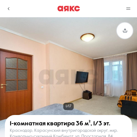
г. Краснодар
Избранное
Сравнение
0 объявлений
0 объявлений
Недвижимость
Услуги
1/17
1-комнатная квартира
36 м²
,
1/3 эт.
Краснодар, Карасунский внутригородской округ, мкр.
О компании
Контакты
Камвольно-суконный Комбинат, ул. Просторная, 84