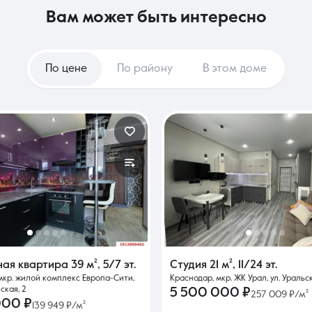
вам может быть интересно
По цене
По району
В этом доме
ная квартира
39 м²
,
5/7 эт.
Студия
21 м²
,
11/24 эт.
мкр. жилой комплекс Европа-Сити,
Краснодар, мкр. ЖК Урал, ул. Уральск
ская, 2
5 500 000 ₽
257 009 ₽/м²
000 ₽
139 949 ₽/м²