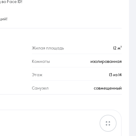
во Face ID!
ций!
Жилая площадь
12 м²
Комнаты
изолированная
Этаж
13 из 14
Санузел
совмещенный