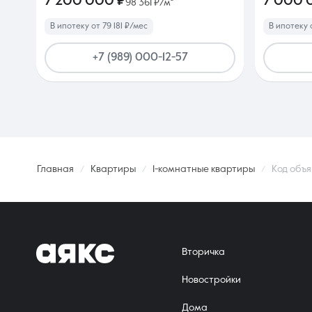
7 200 000 ₽
7 000 
98 361 ₽/м²
В ипотеку от 79 181 ₽/мес
В ипотеку 
+7 (989) 000-12-57
Главная
Квартиры
1-комнатные квартиры
Код объя
Вторичка
Новостройки
Дома