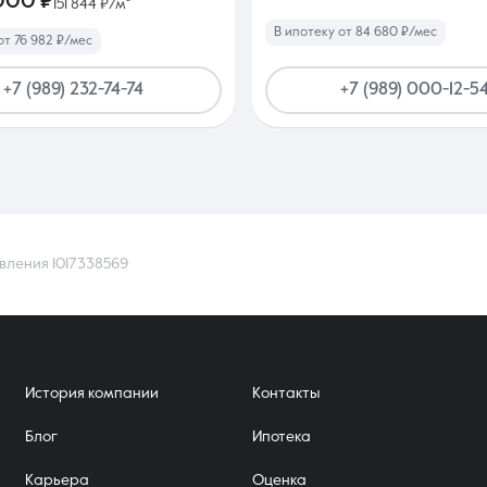
000 ₽
151 844 ₽/м²
В ипотеку от 84 680 ₽/мес
от 76 982 ₽/мес
+7 (989) 232-74-74
+7 (989) 000-12-5
вления 1017338569
История компании
Контакты
Блог
Ипотека
Карьера
Оценка