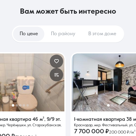
вам может быть интересно
По цене
По району
В этом доме
тная квартира
46 м²
,
9/9 эт.
1-комнатная квартира
38 м
мкр. Черёмушки, ул. Старокубанская,
Краснодар, мкр. Фестивальный, ул. 
7 700 000 ₽
200 000 ₽/м²