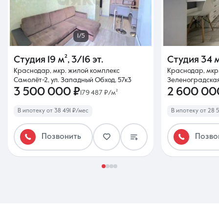
1/5
Студия
19 м²
,
3/16 эт.
Студия
34 
Краснодар, мкр. жилой комплекс
Краснодар, мкр
Самолёт-2, ул. Западный Обход, 57к3
Зеленоградская
3 500 000 ₽
2 600 00
179 487 ₽/м²
В ипотеку от 38 491 ₽/мес
В ипотеку от 28 
Позвонить
Позво