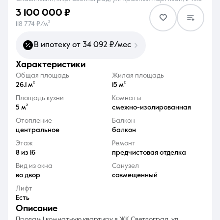
3 100 000 ₽
118 774 ₽/м²
В ипотеку от 34 092 ₽/мес
характеристики
8 (861) 297-00-00
Общая площадь
Жилая площадь
Ежедневно с 08:30 до 20:00
26.1 м²
15 м²
Площадь кухни
Комнаты
5 м²
смежно-изолированная
Отопление
Балкон
центральное
балкон
Этаж
Ремонт
8 из 16
предчистовая отделка
Вид из окна
Санузел
во двор
совмещенный
Лифт
Есть
описание
Продам 1 комнатную квартиру в ЖК Светлоград, ул.