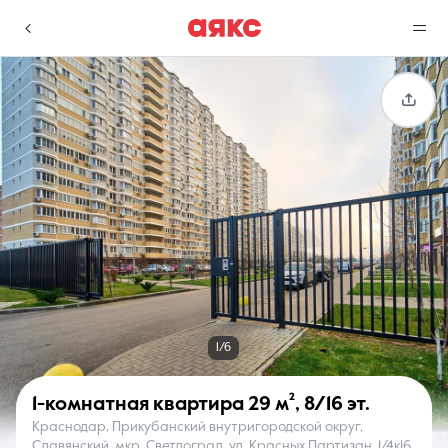
г. Краснодар
Избранное
Сравнение
0 объявлений
0 объявлений
Недвижимость
Услуги
1/6
1-комнатная квартира
29 м²
,
8/16 эт.
Краснодар, Прикубанский внутригородской округ,
О компании
Контакты
Славянский, мкр. Светлоград, ул. Красных Партизан, 1/4к16