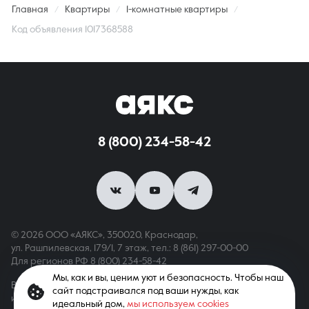
Главная
Квартиры
1-комнатные квартиры
Код объявления 1017368588
8 (800) 234-58-42
© 2026 ООО «АЯКС», 350020, Краснодар,
ул. Рашпилевская, 179/1, 7 этаж,
тел.: 8 (861) 297-00-00
Для регионов РФ
8 (800) 234-58-42
Мы, как и вы, ценим уют и безопасность. Чтобы наш
Вся информация, опубликованная на сайте, носит только
сайт подстраивался под ваши нужды, как
информационный характер и не является публичной офертой,
идеальный дом,
мы используем cookies