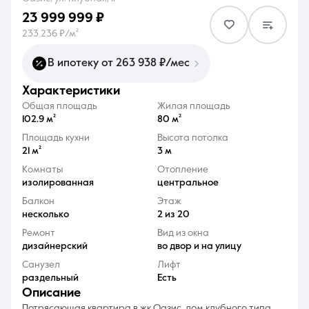
23 999 999 ₽
233 236 ₽/м²
В ипотеку от 263 938 ₽/мес
характеристики
8 (861) 297-00-00
Общая площадь
Жилая площадь
Ежедневно с 08:30 до 20:00
102.9 м²
80 м²
Площадь кухни
Высота потолка
21 м²
3 м
Комнаты
Отопление
изолированная
центральное
Балкон
Этаж
несколько
2 из 20
Ремонт
Вид из окна
дизайнерский
во двор и на улицу
Санузел
Лифт
раздельный
Есть
описание
Потрясающая квартира в жк Оазис, дом клубного типа ,