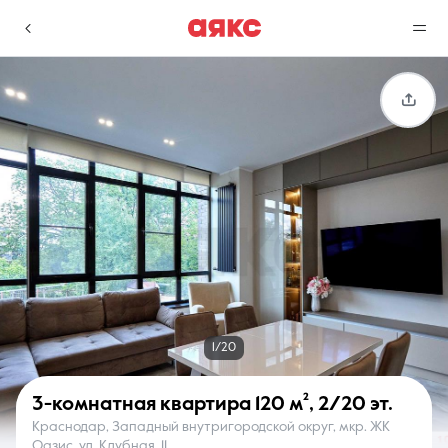
г. Краснодар
Избранное
Сравнение
0 объявлений
0 объявлений
Недвижимость
Услуги
1/20
3-комнатная квартира
120 м²
,
2/20 эт.
Краснодар, Западный внутригородской округ, мкр. ЖК
О компании
Контакты
Оазис, ул. Клубная, 11