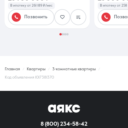
В ипотеку от 261 189 ₽/мес
В ипотеку от 258
Позвонить
Позво
Главная
Квартиры
3-комнатные квартиры
Код объявления 1017381370
8 (800) 234-58-42