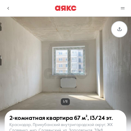
г. Краснодар
Избранное
Сравнение
0 объявлений
0 объявлений
Недвижимость
Услуги
1/11
2-комнатная квартира
67 м²
,
13/24 эт.
Краснодар, Прикубанский внутригородской округ, ЖК
О компании
Контакты
Славянка, мкр. Славянский, ул. Заполярная, 39к8