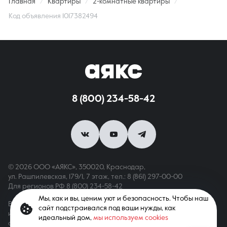
Главная
Квартиры
2-комнатные квартиры
Код объявления 1017382494
8 (800) 234-58-42
© 2026 ООО «АЯКС», 350020, Краснодар,
ул. Рашпилевская, 179/1, 7 этаж,
тел.: 8 (861) 297-00-00
Для регионов РФ
8 (800) 234-58-42
Мы, как и вы, ценим уют и безопасность. Чтобы наш
Вся информация, опубликованная на сайте, носит только
сайт подстраивался под ваши нужды, как
информационный характер и не является публичной офертой,
идеальный дом,
мы используем cookies
определяемой положениями ст. 437 ГК РФ. Все права