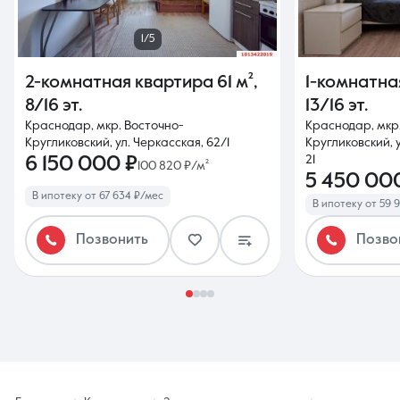
1/5
2-комнатная квартира
61 м²
,
1-комнатна
8/16 эт.
13/16 эт.
Краснодар, мкр. Восточно-
Краснодар, мкр
Кругликовский, ул. Черкасская, 62/1
Кругликовский, у
6 150 000 ₽
21
100 820 ₽/м²
5 450 00
В ипотеку от 67 634 ₽/мес
В ипотеку от 59 
Позвонить
Позво