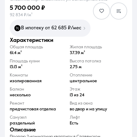
5 700 000 ₽
92 834 ₽/м²
В ипотеку от 62 685 ₽/мес
характеристики
8 (861) 297-00-00
Общая площадь
Жилая площадь
Ежедневно с 08:30 до 20:00
61.4 м²
37.39 м²
Площадь кухни
Высота потолка
13.13 м²
2.75 м
Комнаты
Отопление
изолированная
центральное
Балкон
Этаж
несколько
13 из 24
Ремонт
Вид из окна
предчистовая отделка
во двор и на улицу
Санузел
Лифт
раздельный
Есть
описание
Продаю 2-комнатную квартиру в Славянском