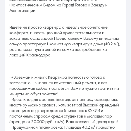
Фантастическим Видом на Город! Готова к Заезду и
Монетизации!
Ищете не просто квартиру, а идеальное сочетание
комфорта, инвестиционной привлекательности и
захватывающих видов? Представляем Вашему вниманию
самую просторную 1-комнатную квартиру в доме (40,2 м²),
расположенную в одной из самых востребованных
локаций Краснодара!
• «Заезжай и живи»: Квартира полностью готова к
заселению – выполнен качественный ремонт, и вся
необходимая мебель остаётся. Вам не нужно тратить ни
минуты на обустройство!
• Идеально для аренды: Благодаря полному оснащению,
квартиру можно сдавать хоть завтра! Высокий арендный
потенциал подтверждается близостью к КУКИИ и
постоянным спросом среди студентов и молодых пар
(аренда от 30.000 руб. + к/у). Ваш пассивный доход ждет!
• Продуманная планировка: Площадь 40,2 м² грамотно