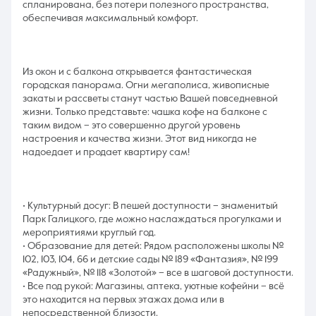
спланирована, без потери полезного пространства,
обеспечивая максимальный комфорт.
Из окон и с балкона открывается фантастическая
городская панорама. Огни мегаполиса, живописные
закаты и рассветы станут частью Вашей повседневной
жизни. Только представьте: чашка кофе на балконе с
таким видом – это совершенно другой уровень
настроения и качества жизни. Этот вид никогда не
надоедает и продает квартиру сам!
• Культурный досуг: В пешей доступности – знаменитый
Парк Галицкого, где можно наслаждаться прогулками и
мероприятиями круглый год.
• Образование для детей: Рядом расположены школы №
102, 103, 104, 66 и детские сады № 189 «Фантазия», № 199
«Радужный», № 118 «Золотой» – все в шаговой доступности.
• Все под рукой: Магазины, аптека, уютные кофейни – всё
это находится на первых этажах дома или в
непосредственной близости.