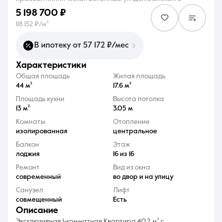
5 198 700 ₽
118 152 ₽/м²
В ипотеку от 57 172 ₽/мес
характеристики
8 (861) 297-00-00
Общая площадь
Жилая площадь
Ежедневно с 08:30 до 20:00
44 м²
17.6 м²
Площадь кухни
Высота потолка
13 м²
3.05 м
Комнаты
Отопление
изолированная
центральное
Балкон
Этаж
лоджия
16 из 16
Ремонт
Вид из окна
современный
во двор и на улицу
Санузел
Лифт
совмещенный
Есть
описание
Эксклюзивная 1-комнатная Квартира 40,2 м² с