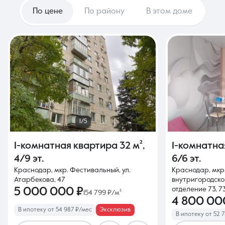
По цене
По району
В этом доме
1/5
1-комнатная квартира
32 м²
,
1-комнатна
4/9 эт.
6/6 эт.
Краснодар, мкр. Фестивальный, ул.
Краснодар, мкр
Атарбекова, 47
внутригородской
5 000 000 ₽
отделение 73, 73
154 799 ₽/м²
4 800 00
В ипотеку от 54 987 ₽/мес
Эксклюзив
В ипотеку от 52 