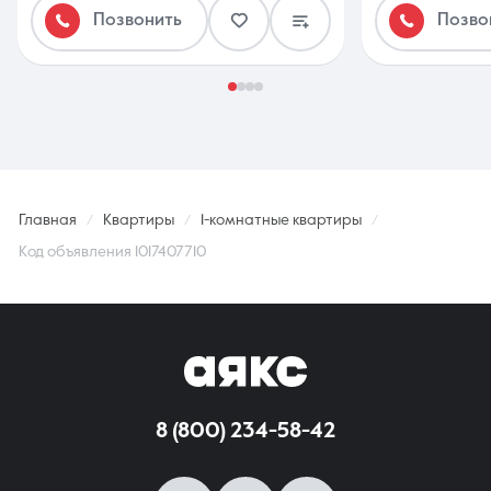
Позвонить
Позво
Главная
Квартиры
1-комнатные квартиры
Код объявления 1017407710
8 (800) 234-58-42