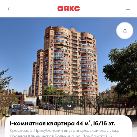
г. Краснодар
Избранное
Сравнение
0 объявлений
0 объявлений
Недвижимость
Услуги
1/14
1-комнатная квартира
44 м²
,
16/16 эт.
Краснодар, Прикубанский внутригородской округ, мкр.
О компании
Контакты
Краевая Клиническая Больница, ул. Домбайская, 6