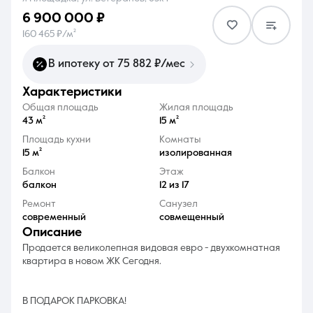
6 900 000 ₽
160 465 ₽/м²
В ипотеку от 75 882 ₽/мес
характеристики
8 (861) 297-00-00
Общая площадь
Жилая площадь
Ежедневно с 08:30 до 20:00
43 м²
15 м²
Площадь кухни
Комнаты
15 м²
изолированная
Балкон
Этаж
балкон
12 из 17
Ремонт
Санузел
современный
совмещенный
описание
Продается великолепная видовая евро - двухкомнатная
квартира в новом ЖК Сегодня.
В ПОДАРОК ПАРКОВКА!