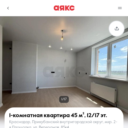
г. Краснодар
Избранное
Сравнение
0 объявлений
0 объявлений
Недвижимость
Услуги
1/17
1-комнатная квартира
45 м²
,
12/17 эт.
Краснодар, Прикубанский внутригородской округ, мкр. 2-
О компании
Контакты
я Площадка, ул. Ветеранов, 85к4