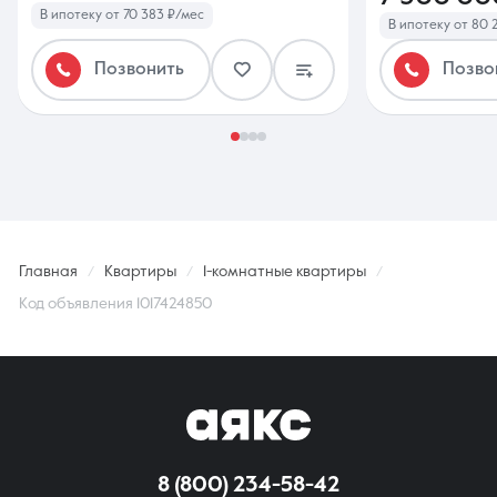
В ипотеку от 70 383 ₽/мес
В ипотеку от 80 
Позвонить
Позво
Главная
Квартиры
1-комнатные квартиры
Код объявления 1017424850
8 (800) 234-58-42