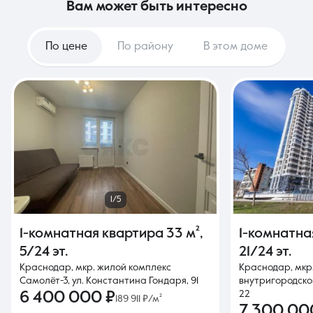
вам может быть интересно
По цене
По району
В этом доме
1/5
1-комнатная квартира
33 м²
,
1-комнатна
5/24 эт.
21/24 эт.
Краснодар, мкр. жилой комплекс
Краснодар, мкр
Самолёт-3, ул. Константина Гондаря, 91
внутригородской
6 400 000 ₽
22
189 911 ₽/м²
7 300 00