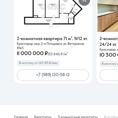
2-комнатная квартира
71 м²
,
9/12 эт.
2-комна
Краснодар, мкр. 2-я Площадка, ул. Ветеранов,
24/24 эт.
85к5
Краснодар, 
11 000 000 ₽
153 846 ₽/м²
10 300
В ипотеку от 120 971 ₽/мес
В ипотеку 
+7 (989) 120-58-12
Главная
Квартиры
3-комнатные квартиры
Код объ