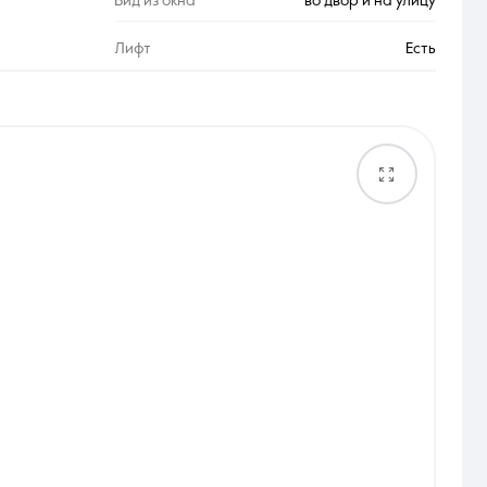
Вид из окна
во двор и на улицу
Лифт
Есть