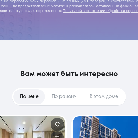
ие на обработку моих персональных данных (имя, телефон) в соответствии
льтации по предоставляемым услугам в рамках заявок, оставленных формой 
ляется на условиях, определенных
Политикой в отношении обработки персо
вам может быть интересно
По цене
По району
В этом доме