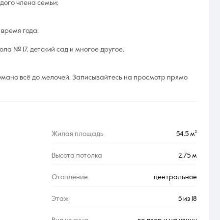
дого члена семьи;
время года;
ола № 17, детский сад и многое другое.
думано всё до мелочей. Записывайтесь на просмотр прямо
Жилая площадь
54.5 м²
Высота потолка
2.75 м
Отопление
центральное
Этаж
5 из 18