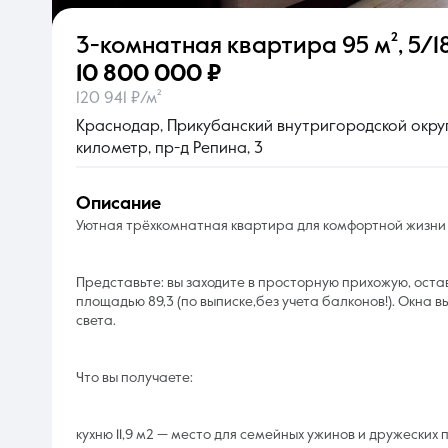
3-комнатная квартира
95 м²
,
5/18
О компании
10 800 000 ₽
120 941 ₽/м²
Краснодар, Прикубанский внутригородской округ,
километр, пр-д Репина, 3
описание
Уютная трёхкомнатная квартира для комфортной жизни 
Представьте: вы заходите в просторную прихожую, оста
площадью 89,3 (по выписке,без учета балконов!). Окна в
света.
Что вы получаете:
кухню 11,9 м2 — место для семейных ужинов и дружеских 