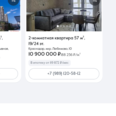
²
,
2-комнатная квартира
57 м²
,
19/24 эт.
ывная,
Краснодар, мкр. Любимово, 10
10 900 000 ₽
188 256 ₽/м²
²
В ипотеку от 119 872 ₽/мес
4
+7 (989) 120-58-12