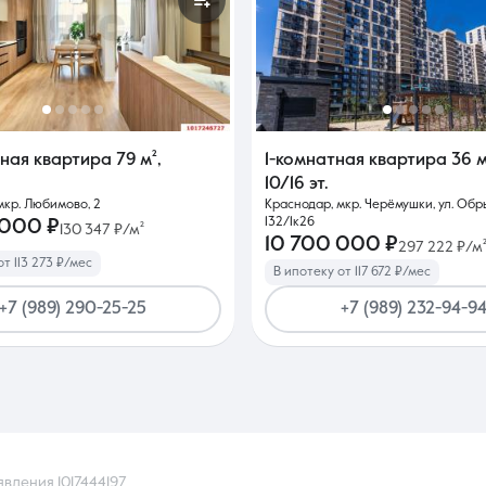
тная квартира
79 м²
,
1-комнатная квартира
36 м
10/16 эт.
мкр. Любимово, 2
Краснодар, мкр. Черёмушки, ул. Обр
132/1к26
 000 ₽
130 347 ₽/м²
10 700 000 ₽
297 222 ₽/м
от 113 273 ₽/мес
В ипотеку от 117 672 ₽/мес
+7 (989) 290-25-25
+7 (989) 232-94-9
явления 1017444197