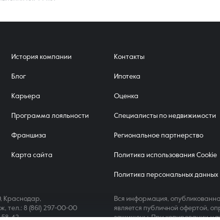
История компании
Контакты
Блог
Ипотека
Карьера
Оценка
Программа лояльности
Специалисты по недвижимости
Франшиза
Региональное партнерство
Карта сайта
Политика использования Cookie
Политика персональных данных
, Краснодар,
Вся информация, опубликованна
аж,
тел.: 8 (861) 297-00-00
является публичной офертой, оп
4-58-42
защищены. При копировании ма