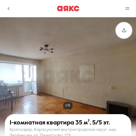
г. Краснодар
Избранное
Сравнение
0 объявлений
0 объявлений
Недвижимость
Услуги
1/11
1-комнатная квартира
35 м²
,
5/5 эт.
Краснодар, Карасунский внутригородской округ, мкр.
О компании
Контакты
Черёмушки, ул. Димитрова, 129