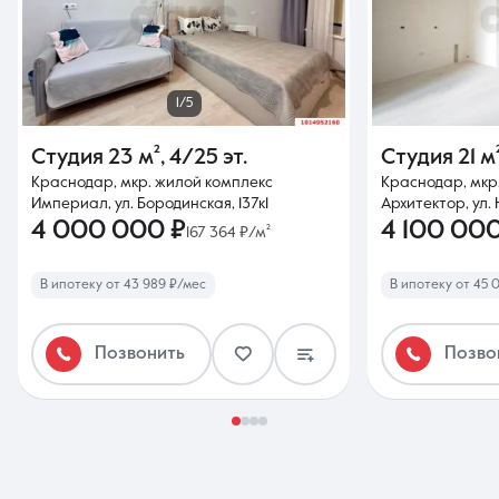
1/5
Студия
23 м²
,
4/25 эт.
Студия
21 м
Краснодар, мкр. жилой комплекс
Краснодар, мкр
Империал, ул. Бородинская, 137к1
Архитектор, ул. 
4 000 000 ₽
4 100 000
167 364 ₽/м²
В ипотеку от 43 989 ₽/мес
В ипотеку от 45 
Позвонить
Позво