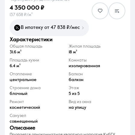
4 350 000 ₽
137 658 ₽/м²
В ипотеку от 47 838 ₽/мес
характеристики
8 (861) 297-00-00
Общая площадь
Жилая площадь
Ежедневно с 08:30 до 20:00
31.6 м²
18 м²
Площадь кухни
Комнаты
6.4 м²
изолированная
Отопление
Балкон
центральное
балкон
Строение дома
Этаж
блочный
5 из 5
Ремонт
Вид из окна
косметический
на улицу
Санузел
совмещенный
описание
Продается однокомнатная квартира напротив КубГУ.