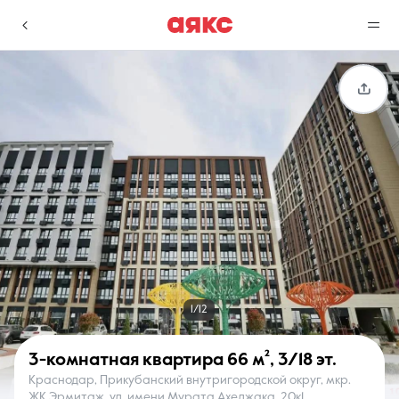
г. Краснодар
Избранное
Сравнение
0 объявлений
0 объявлений
Недвижимость
Услуги
1/12
3-комнатная квартира
66 м²
,
3/18 эт.
Краснодар, Прикубанский внутригородской округ, мкр.
О компании
Контакты
ЖК Эрмитаж, ул. имени Мурата Ахеджака, 20к1