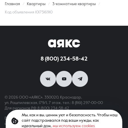
Главная
Квартиры
3-комнатные квартиры
Код объявления 1017516910
8 (800) 234-58-42
© 2026 ООО «АЯКС», 350020, Краснодар,
ул. Рашпилевская, 179/1, 7 этаж,
тел.: 8 (861) 297-00-00
Для регионов РФ
8 (800) 234-58-42
Мы, как и вы, ценим уют и безопасность. Чтобы наш
Вся информация, опубликованная на сайте, носит только
сайт подстраивался под ваши нужды, как
информационный характер и не является публичной офертой,
идеальный дом,
мы используем cookies