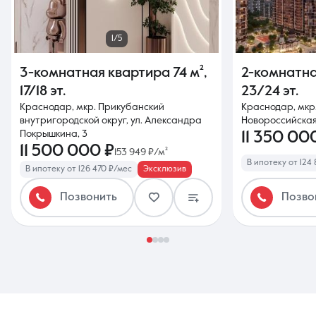
1/5
3-комнатная квартира
74 м²
,
2-комнатн
17/18 эт.
23/24 эт.
Краснодар, мкр. Прикубанский
Краснодар, мкр.
внутригородской округ, ул. Александра
Новороссийская
Покрышкина, 3
11 350 00
11 500 000 ₽
153 949 ₽/м²
В ипотеку от 124
В ипотеку от 126 470 ₽/мес
Эксклюзив
Позвонить
Позво