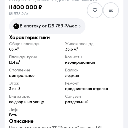
11 800 000 ₽
181 538 ₽/м²
В ипотеку от 129 769 ₽/мес
характеристики
8 (861) 297-00-00
Общая площадь
Жилая площадь
Ежедневно с 08:30 до 20:00
65 м²
35.6 м²
Площадь кухни
Комнаты
13.4 м²
изолированная
Отопление
Балкон
центральное
лоджия
Этаж
Ремонт
3 из 18
предчистовая отделка
Вид из окна
Санузел
во двор и на улицу
раздельный
Лифт
Есть
описание
Продается квартира в ЖК "Эрмитаж" рядом с ТРЦ