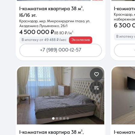
1-комнатная квартира
38 м²
,
1-комнат
Краснодар, 
16/16 эт.
набережная,
Краснодар, мкр. Микрохирургии глаза, ул.
6 300 
Академика Лукьяненко, 26/1
4 500 000 ₽
118 110 ₽/м²
В ипотеку 
В ипотеку от 49 488 ₽/мес
Эксклюзив
+7 (989) 000-12-57
1-комнатная квартира
38 м²
,
1-комнат