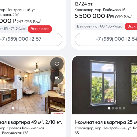
12/24 эт.
мкр. Центральный, ул.
Краснодар, мкр. Любимово, 16
ожная, 23/1
5 500 000 ₽
151 099 ₽/м²
 000 ₽
243 056 ₽/м²
В ипотеку от 60 485 ₽/мес
Экск
т 115 473 ₽/мес
Эксклюзив
+7 (989) 000-12-57
+7 (989) 000-12-5
ная квартира
49 м²
,
2/10 эт.
1-комнатная квартира
25 м
мкр. Краевая Клиническая
Краснодар, мкр. Центральный, ул. К
. Российская, 128
63