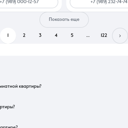
+7 (989) 000-12-57
+7 (989) 232-74-74
Показать еще
1
2
3
4
5
...
122
лассическая планировка с отдельной кухней или современная «евродвушка»
напрямую влияет на ликвидность объекта. Важно проверить наличие остано
ы пик.
мнатной квартиры?
а может сильно перегреваться, что потребует дополнительных затрат на к
дить жилую комнату от лишней мебели. В этом сегменте также важно сост
плотности заселения в новостройках.
артиры?
ю от делового центра и классом жилого комплекса. Наличие готовой отделк
же на прайс влияет тип дома и наличие благоустроенной придомовой те
дартных типовых предложений.
вартире?