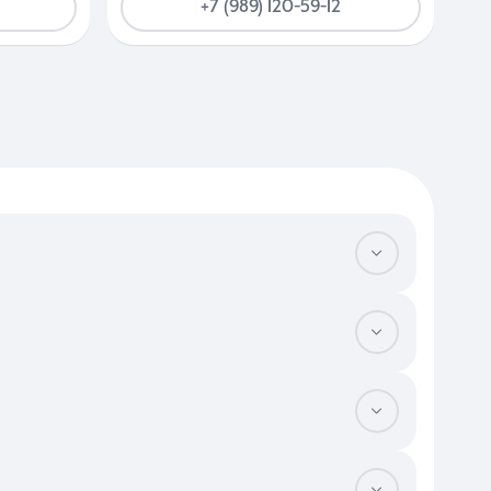
+7 (989) 120-59-12
 с большой гостиной. Оцените перспективность микрорайона —
вок общественного транспорта и удобство дорожных развязок,
ондиционирование. Проверьте функциональность прихожей, где
ояние подъезда и наличие грузового лифта, а также уровень
и и базового набора мебели значительно повышает ставку, так
рритории с закрытым двором. Небольшие лоты с панорамным