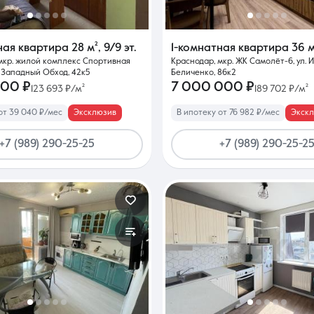
ная квартира
28 м²
,
9/9 эт.
1-комнатная квартира
36 м
мкр. жилой комплекс Спортивная
Краснодар, мкр. ЖК Самолёт-6, ул. 
. Западный Обход, 42к5
Беличенко, 86к2
000 ₽
7 000 000 ₽
123 693 ₽/м²
189 702 ₽/м²
от 39 040 ₽/мес
Эксклюзив
В ипотеку от 76 982 ₽/мес
Экск
+7 (989) 290-25-25
+7 (989) 290-25-2