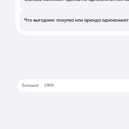
Оформление документов при покупке обычно длится от нескол
проверок объекта. При аренде все этапы — от просмотра до п
собственности в регионе позволяет завершить официальную ч
Что выгоднее: покупка или аренда однокомнат
Приобретение собственного жилья является выгодным капитал
дает право на любые изменения в интерьере и защищает от н
позволяя изучить разные локации без привязки к конкретному 
Большая
2909