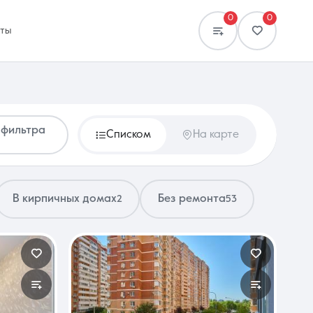
0
0
кты
 фильтра
Списком
На карте
Сравнение
0 объявлений
В кирпичных домах
Без ремонта
2
53