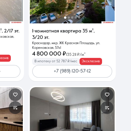
²
,
2/17 эт.
1-комнатная квартира
35 м²
,
сковская,
3/20 эт.
Краснодар, мкр. ЖК Красная Площадь, ул.
Кореновская, 57к1
4 800 000 ₽
135 211 ₽/м²
люзив
В ипотеку от 52 787 ₽/мес
Эксклюзив
6
+7 (989) 120-57-12