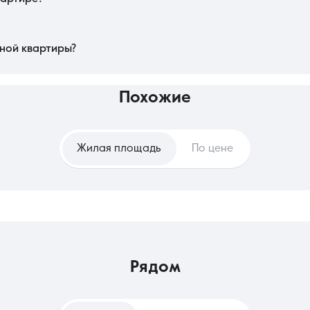
ьких дней до двух недель. Если используются ипотечные средства или жил
одписания договора и передачи ключей — чаще всего проходят в течение одно
асть сделки максимально оперативно.
ной квартиры?
овложением, так как однокомнатная квартира считается самым ликвидным а
епредсказуемого роста арендных плат в будущем. Наем же удобен для тех, к
адресу и значительных разовых трат.
похожие
Жилая площадь
По цене
рядом