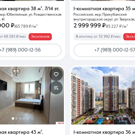
ная квартира
38 м²
,
7/14 эт.
1-комнатная квартира
35 м
мкр. Юбилейный, ул. Рождественская
Российский, мкр. Прикубанский
 41
внутригородской округ, ул. Тверская,
000 ₽
2 999 999 ₽
165 789 ₽/м²
85 227 ₽/м²
от 69 283 ₽/мес
Эксклюзив
В ипотеку от 32 992 ₽/мес
Экск
+7 (989) 000-12-56
+7 (989) 000-12-5
ная квартира
43 м²
,
1-комнатная квартира
36 м