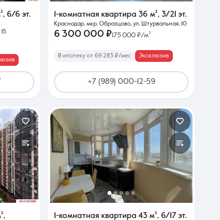
²
,
6/6 эт.
1-комнатная квартира
36 м²
,
3/21 эт.
Краснодар, мкр. Образцово, ул. Штурвальная, 10
 15
6 300 000 ₽
175 000 ₽/м²
В ипотеку от 69 283 ₽/мес
Эксклюзив
люзив
7
+7 (989) 000-12-59
²
,
1-комнатная квартира
43 м²
,
6/17 эт.