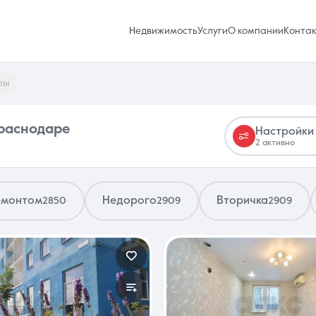
Недвижимость
Услуги
О компании
Конта
ры
Краснодаре
Настройки
2 активно
Избранное
0 объявлений
емонтом
Недорого
Вторичка
2850
2909
2909
Услуги