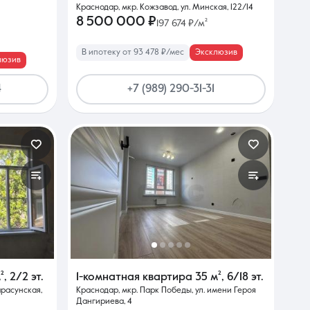
Краснодар, мкр. Кожзавод, ул. Минская, 122/14
8 500 000 ₽
197 674 ₽/м²
В ипотеку от 93 478 ₽/мес
Эксклюзив
люзив
4
+7 (989) 290-31-31
²
,
2/2 эт.
1-комнатная квартира
35 м²
,
6/18 эт.
арасунская,
Краснодар, мкр. Парк Победы, ул. имени Героя
Дангириева, 4