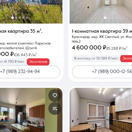
Контакты
ная квартира
35 м²
,
1-комнатная квартира
39 м
Краснодар, мкр. ЖК Светлый, ул. Мо
144к2
мкр. жилой комплекс Парусная
4 600 000 ₽
 Автолюбителей, 1Длит4
115 288 ₽/м²
000 ₽
106 443 ₽/м²
В ипотеку от 50 588 ₽/мес
Экск
от 41 790 ₽/мес
Эксклюзив
8 (861) 297-00-00
+7 (989) 232-94-94
+7 (989) 000-12-5
Ежедневно с 08:30 до 20:00