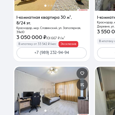
1-комнатная квартира
30 м²
,
1-комнат
Краснодар, 
8/24 эт.
Деревня, ул
Краснодар, мкр. Славянский, ул. Заполярная,
3 550 
39к10
3 050 000 ₽
101 667 ₽/м²
В ипотеку 
В ипотеку от 33 542 ₽/мес
Эксклюзив
+7 (989) 232-94-94