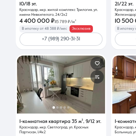
10/18 эт.
21/22 эт.
Краснодар, мкр. жилой комплекс Трилогия, ул.
Краснодар, 
имени Невкипелого, 24/2к2
Железнодор
4 400 000 ₽
10 500
115 789 ₽/м²
В ипотеку от 48 388 ₽/мес
Эксклюзив
В ипотеку о
+7 (989) 290-31-31
1-комнатная квартира
35 м²
,
9/12 эт.
1-комнат
Краснодар, мкр. Светлоград, ул. Красных
Краснодар, 
Партизан, 1/4к2
Больница, ул