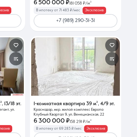
6 500 000 ₽
181 058 ₽/м²
люзив
В ипотеку от 71 483 ₽/мес
Эксклюзив
+7 (989) 290-31-31
²
,
13/18 эт.
1-комнатная квартира
39 м²
,
4/9 эт.
гант, ул.
Краснодар, мкр. жилой комплекс Европа
Клубный Квартал 9, ул. Венецианская, 22
6 300 000 ₽
158 291 ₽/м²
люзив
В ипотеку от 69 283 ₽/мес
Эксклюзив