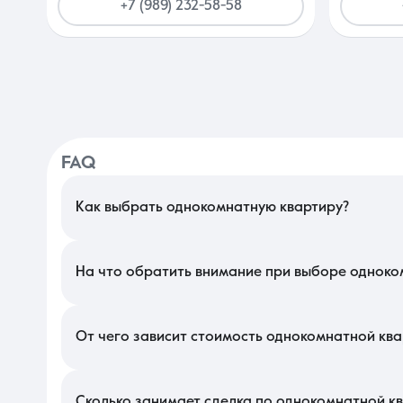
+7 (989) 232-58-58
FAQ
Как выбрать однокомнатную квартиру?
В Краснодаре подбор стоит начать с определения формата: к
близость к крупным паркам или развитым спальным массивам 
чтобы минимизировать время в пути до центральных улиц в час
На что обратить внимание при выборе одноко
Изучите ориентацию окон — в южном климате западная сторон
должна поместиться полноценная гардеробная, чтобы освобо
звукоизоляции от соседей по этажу, что критично при высокой 
От чего зависит стоимость однокомнатной кв
Цена на локальном рынке во многом определяется удаленность
как такие объекты готовы к немедленному заселению. Так
остеклением и высокими потолками всегда ценятся выше стан
Сколько занимает сделка по однокомнатной к