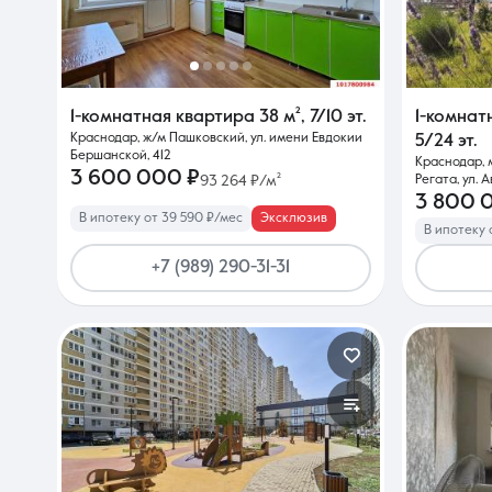
О компании
1-комнатная квартира
38 м²
,
7/10 эт.
1-комнат
Краснодар, ж/м Пашковский, ул. имени Евдокии
5/24 эт.
Бершанской, 412
Краснодар, 
3 600 000 ₽
93 264 ₽/м²
Регата, ул.
3 800 
В ипотеку от 39 590 ₽/мес
Эксклюзив
В ипотеку 
+7 (989) 290-31-31