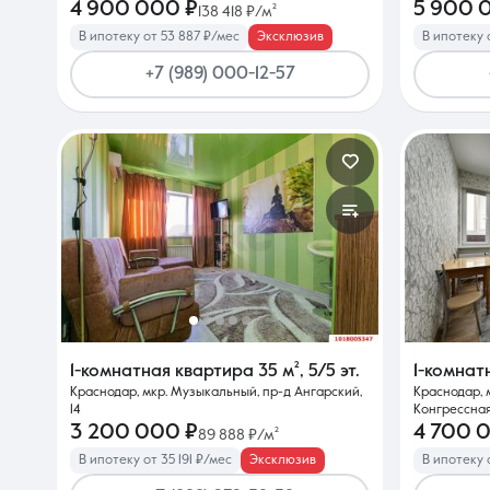
4 900 000 ₽
5 900 
138 418 ₽/м²
В ипотеку от 53 887 ₽/мес
Эксклюзив
В ипотеку 
+7 (989) 000-12-57
1-комнатная квартира
35 м²
,
5/5 эт.
1-комнат
Краснодар, мкр. Музыкальный, пр-д Ангарский,
Краснодар, 
14
Конгрессная,
3 200 000 ₽
4 700 
89 888 ₽/м²
В ипотеку от 35 191 ₽/мес
Эксклюзив
В ипотеку 