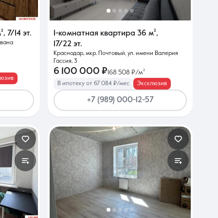
²
,
7/14 эт.
1-комнатная квартира
36 м²
,
Ивана
17/22 эт.
Краснодар, мкр. Почтовый, ул. имени Валерия
Гассия, 3
6 100 000 ₽
168 508 ₽/м²
люзив
В ипотеку от 67 084 ₽/мес
Эксклюзив
5
+7 (989) 000-12-57