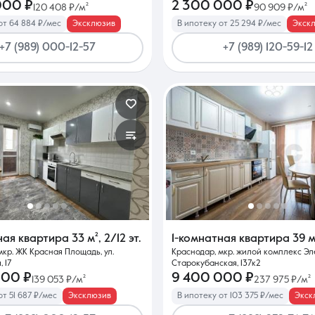
000 ₽
2 300 000 ₽
120 408 ₽/м²
90 909 ₽/м²
от 64 884 ₽/мес
Эксклюзив
В ипотеку от 25 294 ₽/мес
Экск
+7 (989) 000-12-57
+7 (989) 120-59-12
ная квартира
33 м²
,
2/12 эт.
1-комнатная квартира
39 м
мкр. ЖК Красная Площадь, ул.
Краснодар, мкр. жилой комплекс Эле
 17
Старокубанская, 137к2
000 ₽
9 400 000 ₽
139 053 ₽/м²
237 975 ₽/м²
от 51 687 ₽/мес
Эксклюзив
В ипотеку от 103 375 ₽/мес
Экск