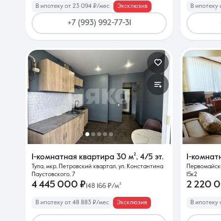
В ипотеку от 23 094 ₽/мес
Эксклюзив
В ипотеку 
+7 (993) 992-77-31
1-комнатная квартира
30 м²
,
4/5 эт.
1-комнат
Тула, мкр. Петровский квартал, ул. Константина
Первомайски
Паустовского, 7
15к2
4 445 000 ₽
2 220 
148 166 ₽/м²
В ипотеку от 48 883 ₽/мес
Эксклюзив
В ипотеку 