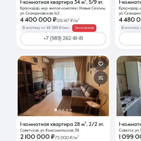
1-комнатная квартира
34 м²
,
5/9 эт.
1-комнат
Краснодар, мкр. жилой комплекс Новые Сезоны,
Краснодар, 
ул. Скандинавская, 1к2
ул. Скандина
4 400 000 ₽
4 480 
126 147 ₽/м²
В ипотеку от 48 388 ₽/мес
Эксклюзив
В ипотеку 
+7 (989) 262-81-81
1-комнатная квартира
28 м²
,
2/2 эт.
1-комнат
Советская, ул. Комсомольская, 59
Советск, ул.
2 100 000 ₽
1 099 0
75 000 ₽/м²