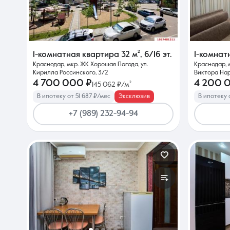
О компании
1-комнатная квартира
32 м²
,
6/16 эт.
1-комнат
Краснодар, мкр. ЖК Хорошая Погода, ул.
Краснодар, 
Кирилла Россинского, 3/2
Виктора Нар
4 700 000 ₽
4 200 
145 062 ₽/м²
В ипотеку от 51 687 ₽/мес
Эксклюзив
В ипотеку 
+7 (989) 232-94-94