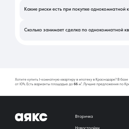
специальных условий банков-партнеров. На итоговые затраты
или крупными парками всегда стоят дороже, так как они польз
Какие риски есть при покупке однокомнатной к
Ключевой риск — покупка недвижимости с невыделенными дол
Существует опасность переплаты за объект, рыночная цена к
скрытых комиссий банка или изменения условий страхования в
Сколько занимает сделка по однокомнатной кв
Процесс оформления обычно длится от двух до трех недель.
одобрения подписание кредитного договора и договора ку
Росреестре в течение 3–5 рабочих дней. При использовании ж
Хотите купить 1-комнатную квартиру в ипотеку в Краснодаре? В баз
от 10%. Есть варианты площадью до
66
м². Лучшие предложения по Кр
Вторичка
Новостройки