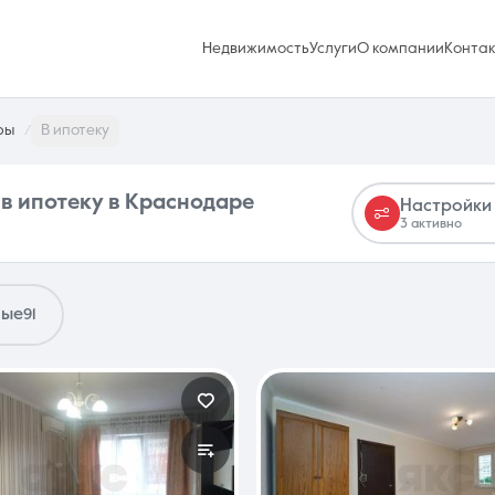
Недвижимость
Услуги
О компании
Конта
ры
В ипотеку
 в ипотеку в Краснодаре
Настройки
3 активно
Избранное
0 объявлений
ные
91
Услуги