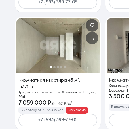
+7 (993) 399-77-05
1-комнатная квартира
43 м²
,
1-комнат
Харино, мкр
15/25 эт.
Дорожная, 11
Тула, мкр. жилой комплекс Фамилия, ул. Седова,
3 500 
26к1
7 059 000 ₽
164 162 ₽/м²
В ипотеку 
В ипотеку от 77 630 ₽/мес
Эксклюзив
+7 (993) 399-77-05