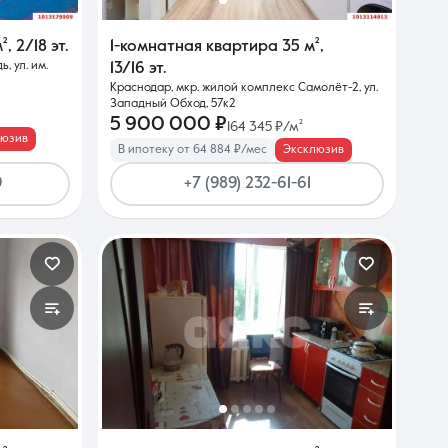
²
,
2/18 эт.
1-комнатная квартира
35 м²
,
, ул. им.
13/16 эт.
Краснодар, мкр. жилой комплекс Самолёт-2, ул.
Западный Обход, 57к2
5 900 000 ₽
164 345 ₽/м²
люзив
В ипотеку от 64 884 ₽/мес
Эксклюзив
9
+7 (989) 232-61-61