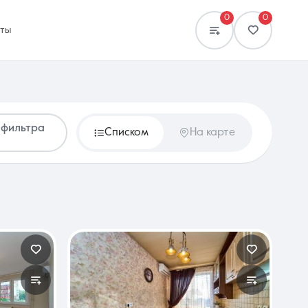
0
0
кты
 фильтра
Списком
На карте
Сравнение
0 объявлений