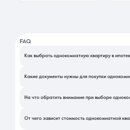
FAQ
Как выбрать однокомнатную квартиру в ипотек
При подборе компактного жилья с привлечением кредита в К
ветхом фонде или зданиях с деревянными перекрытиями. Выби
сможете быстро перепродать недвижимость, закрыв остаток до
Какие документы нужны для покупки однокомна
Для оформления сделки в этом сегменте потребуется паспорт
внимание банк уделяет отчету об оценке, который готовит нез
одобрении залога. Также потребуются справки об отсутствии 
На что обратить внимание при выборе одноко
Важно соотнести рыночную стоимость объекта с суммой, котор
сверх первоначального взноса. Изучите состояние инженерн
уточните стоимость обязательного страхования титула и имуще
От чего зависит стоимость однокомнатной ква
Цена формируется исходя из престижности локации, типа пост