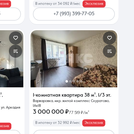
люзив
В ипотеку от 34 092 ₽/мес
Эксклюзив
5
+7 (993) 399-77-05
²
,
1-комнатная квартира
38 м²
,
1/3 эт.
Варваровка, мкр. жилой комплекс Скуратово,
1Ак18
 ул. Аркадия
3 000 000 ₽
77 519 ₽/м²
В ипотеку от 32 992 ₽/мес
Эксклюзив
люзив