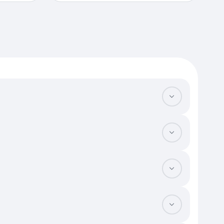
дома. Финансовые организации неохотно кредитуют объекты в
тупностью — это гарантирует, что в случае необходимости вы
комфортным на весь период выплаты займа.
а выписка из ЕГРН и правоустанавливающие документы. Особое
быть узаконена, иначе кредитная организация может отказать в
 продажи, разницу придется покрывать из собственных средств
а станут вашей дополнительной финансовой нагрузкой. Также
сит от наличия субсидированных программ от застройщиков или