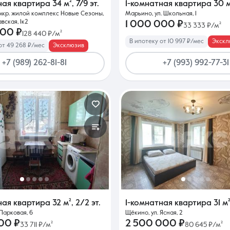
ная квартира
34 м²
,
7/9 эт.
1-комнатная квартира
30 м
мкр. жилой комплекс Новые Сезоны,
Марьино, ул. Школьная, 1
вская, 1к2
1 000 000 ₽
33 333 ₽/м²
000 ₽
128 440 ₽/м²
В ипотеку от 10 997 ₽/мес
Экскл
от 49 268 ₽/мес
Эксклюзив
+7 (989) 262-81-81
+7 (993) 992-77-31
ная квартира
32 м²
,
2/2 эт.
1-комнатная квартира
31 м
 Парковая, 6
Щёкино, ул. Ясная, 2
00 ₽
2 500 000 ₽
33 711 ₽/м²
80 645 ₽/м²