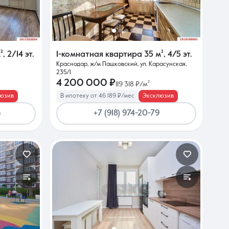
²
,
2/14 эт.
1-комнатная квартира
35 м²
,
4/5 эт.
Краснодар, ж/м Пашковский, ул. Карасунская,
235/1
4 200 000 ₽
119 318 ₽/м²
юзив
В ипотеку от 46 189 ₽/мес
Эксклюзив
6
+7 (918) 974-20-79