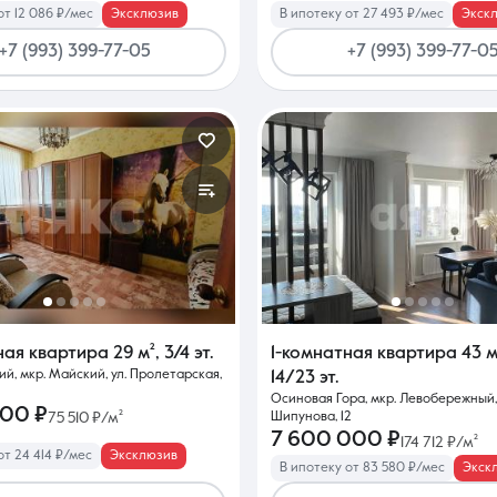
от 12 086 ₽/мес
Эксклюзив
В ипотеку от 27 493 ₽/мес
Экск
+7 (993) 399-77-05
+7 (993) 399-77-0
ная квартира
29 м²
,
3/4 эт.
1-комнатная квартира
43 м
й, мкр. Майский, ул. Пролетарская,
14/23 эт.
Осиновая Гора, мкр. Левобережный,
000 ₽
75 510 ₽/м²
Шипунова, 12
7 600 000 ₽
174 712 ₽/м²
от 24 414 ₽/мес
Эксклюзив
В ипотеку от 83 580 ₽/мес
Экск