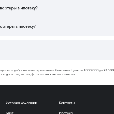
 влияет размер первоначального взноса: чем он выше, тем меньше переплата
уются стабильным спросом и легче в обслуживании кредита за счет аренды.
вартиры в ипотеку?
ями детей, если предыдущие владельцы использовали материнский капитал
оторого может снизиться в будущем, что создаст сложности при необходим
 одностороннем порядке. Тщательная юридическая проверка истории владени
артиры в ипотеку?
 Основное время уходит на подготовку оценочного альбома и правовую экс
пли-продажи занимает один день. С использованием сервисов электронно
илищных сертификатов или субсидий сроки могут увеличиться из-за бюрократи
е ayax.ru подобраны только реальные объявления. Цены от
1 000 000
до
23 500
аснодару с адресами, фото, планировками и ценами.
История компании
Контакты
Блог
Ипотека