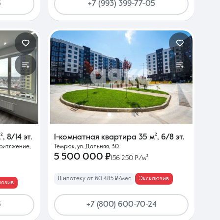
5
+7 (993) 399-77-05
²
,
8/14 эт.
1-комнатная квартира
35 м²
,
6/8 эт.
Притяжение,
Темрюк, ул. Дальняя, 30
5 500 000 ₽
156 250 ₽/м²
В ипотеку от 60 485 ₽/мес
Эксклюзив
люзив
5
+7 (800) 600-70-24