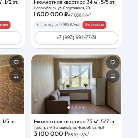
²
,
1/2 эт.
1-комнатная квартира
34 м²
,
5/5 эт.
Новокубанск, ул. Спортивная, 29
1 600 000 ₽
47 058 ₽/м²
юзив
В ипотеку от 17 595 ₽/мес
Эксклюзив
+7 (993) 992-77-31
²
,
1/5 эт.
1-комнатная квартира
35 м²
,
5/7 эт.
Тула, п. 2-й Западный, ул. Новосёлов, 4к4
3 100 000 ₽
88 571 ₽/м²