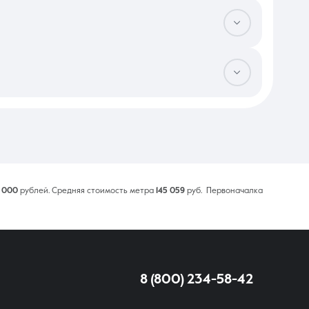
 по процентам. Ликвидные лоты рядом с учебными заведениями
. Это может привести к признанию сделки недействительной.
ости его реализации. Также стоит учитывать риск начисления
я обязательна для минимизации угроз.
пертизу объекта залоговым отделом банка. После финального
й регистрации переход права собственности фиксируется в
ческих проверок в ведомствах.
 000
рублей. Средняя стоимость метра
145 059
руб. Первоначалка
8 (800) 234-58-42