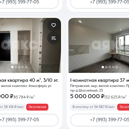
+7 (993) 399-77-05
+7 (993) 399-77-0
ная квартира
40 м²
,
3/10 эт.
1-комнатная квартира
37 м
. жилой комплекс Атмосфера, ул.
Петровский, мкр. жилой комплекс 
пр-д Шоссейный, 25
000 ₽
5 000 000 ₽
85 784 ₽/м²
132 625 ₽/м²
от 38 491 ₽/мес
Эксклюзив
В ипотеку от 54 987 ₽/мес
Экск
+7 (993) 399-77-05
+7 (993) 399-77-0