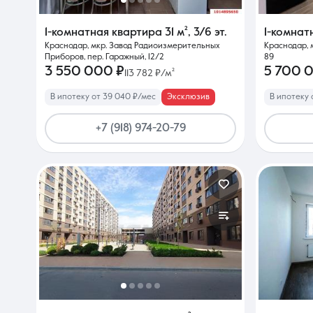
1-комнатная квартира
31 м²
,
3/6 эт.
1-комнат
Краснодар, мкр. Завод Радиоизмерительных
Краснодар, 
Приборов, пер. Гаражный, 12/2
89
3 550 000 ₽
5 700 
113 782 ₽/м²
В ипотеку от 39 040 ₽/мес
Эксклюзив
В ипотеку 
+7 (918) 974-20-79