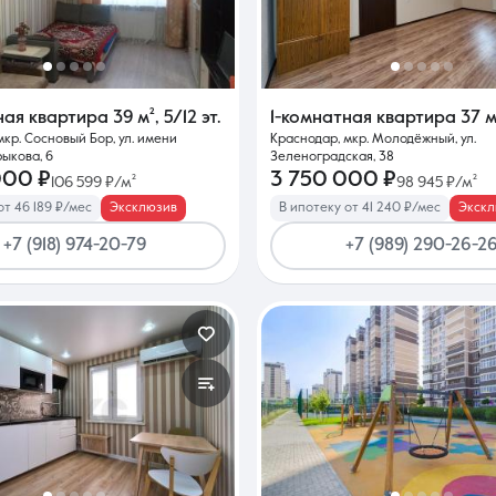
Контакты
ная квартира
39 м²
,
5/12 эт.
1-комнатная квартира
37 м
мкр. Сосновый Бор, ул. имени
Краснодар, мкр. Молодёжный, ул.
ыкова, 6
Зеленоградская, 38
000 ₽
3 750 000 ₽
106 599 ₽/м²
98 945 ₽/м²
от 46 189 ₽/мес
Эксклюзив
В ипотеку от 41 240 ₽/мес
Экскл
8 (861) 297-00-00
+7 (918) 974-20-79
+7 (989) 290-26-2
Ежедневно с 08:30 до 20:00