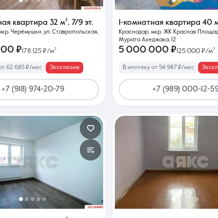
ная квартира
32 м²
,
7/9 эт.
1-комнатная квартира
40 м
мкр. Черёмушки, ул. Ставропольская,
Краснодар, мкр. ЖК Красная Площадь
Мурата Ахеджака, 12
000 ₽
5 000 000 ₽
178 125 ₽/м²
125 000 ₽/м²
от 62 685 ₽/мес
Эксклюзив
В ипотеку от 54 987 ₽/мес
Экск
+7 (918) 974-20-79
+7 (989) 000-12-5