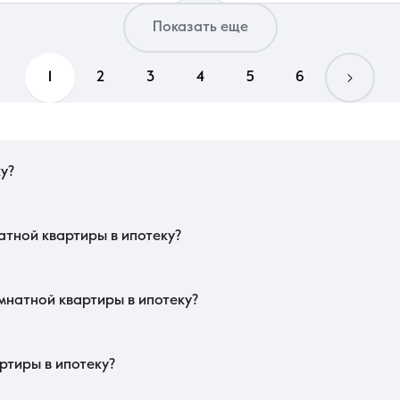
Показать еще
1
2
3
4
5
6
у?
раснодаре важно учитывать требования банка к техническому состоянию 
райте ликвидные лоты в развитых микрорайонах с хорошей транспортной дос
лга. Оцените также функциональность планировки, чтобы жилье оставалось 
тной квартиры в ипотеку?
, СНИЛС и подтверждение дохода заемщика. Со стороны продавца необходим
ависимый эксперт. Если в объекте проводилась перепланировка, она должна 
задолженностей по коммунальным платежам и капитальному ремонту.
мнатной квартиры в ипотеку?
ую укажет оценщик для банка. Если оценочная стоимость окажется ниже цены
ых коммуникаций и кровли, так как любые поломки в период выплаты кредит
ства: для квартир в старом фонде тарифы могут быть значительно выше.
ртиры в ипотеку?
ройки и качества внутренней отделки. В этом сегменте стоимость также зави