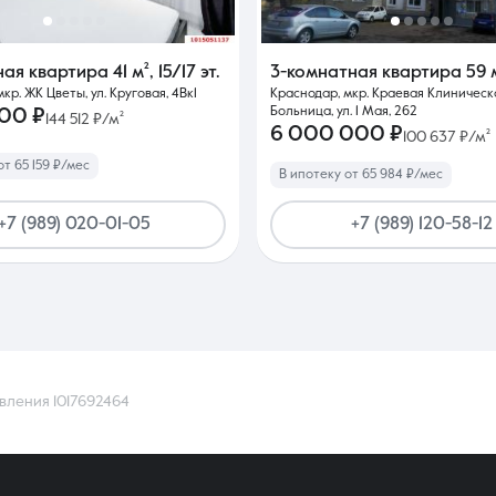
ная квартира
41 м²
,
15/17 эт.
3-комнатная квартира
59 
кр. ЖК Цветы, ул. Круговая, 4Вк1
Краснодар, мкр. Краевая Клиническ
Больница, ул. 1 Мая, 262
000 ₽
144 512 ₽/м²
6 000 000 ₽
100 637 ₽/м²
от 65 159 ₽/мес
В ипотеку от 65 984 ₽/мес
+7 (989) 020-01-05
+7 (989) 120-58-12
вления 1017692464