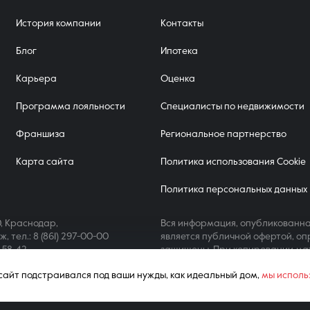
История компании
Контакты
Блог
Ипотека
Карьера
Оценка
Программа лояльности
Специалисты по недвижимости
Франшиза
Региональное партнерство
Карта сайта
Политика использования Cookie
Политика персональных данных
, Краснодар,
Вся информация, опубликованна
аж,
тел.: 8 (861) 297-00-00
является публичной офертой, оп
4-58-42
защищены. При копировании ма
ш сайт подстраивался под ваши нужды, как идеальный дом,
мы исполь