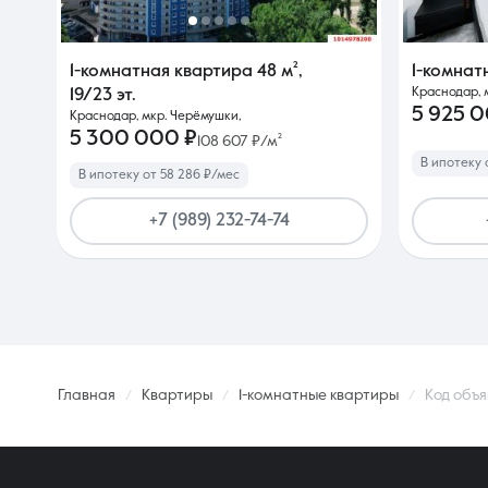
1-комнатная квартира
48 м²
,
1-комнат
Краснодар, м
19/23 эт.
5 925 
Краснодар, мкр. Черёмушки,
5 300 000 ₽
108 607 ₽/м²
В ипотеку 
В ипотеку от 58 286 ₽/мес
+7 (989) 232-74-74
Главная
Квартиры
1-комнатные квартиры
Код объя