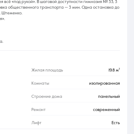
я всё «под рукой». В шаговой доступности гимназия № 33, 3
овка общественного транспорта — 3 мин. Одна остановка до
. Штеменко.
я».
а.
Жилая площадь
19.8 м²
Комнаты
изолированная
Строение дома
панельный
Ремонт
современный
Лифт
Есть