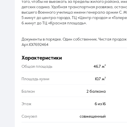
того, чтобы не выезжать за пределы жилого района, име
детских садика. Удобная транспортная развязка, остан
высшего Военного училища имени генерала армии С. М
5 минут до центра города, ТЦ «Центр города» и «Галере
6 минут до ТЦ «Красная площадь».
Документы в порядке. Один собственник. Чистая продаж
Арт.1017692464
характеристики
Общая площадь
46.7 м²
Площадь кухни
10.7 м²
Балкон
2 балкона
Этаж
6 из 16
Санузел
совмещенный