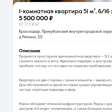
1-комнатная квартира
51 м²
,
6/16 
О компании
5 500 000 ₽
117 773 ₽/м²
Краснодар, Прикубанский внутригородской округ,
д Репина, 20
описание
Продается просторная однокомнатная квартира — 51,2 м
сможете заехать и жить. Идеально подойдет и для прожи
прибыли, потому что это один из самых востребованны
Квартира на две стороны, с кухни и комнаты — выход н
Дом обслуживается одной из самых лучших управляющих
чистые, опрятные подъезды и двор.
Район обладает отличной инфраструктурой. Рядом с до
центров «Оrаngе», поликлиника, а также большое количе