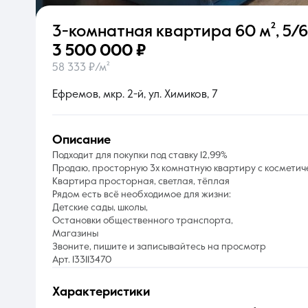
3-комнатная квартира
60 м²
,
5/6
О компании
3 500 000 ₽
58 333 ₽/м²
Ефремов, мкр. 2-й, ул. Химиков, 7
описание
Подходит для покупки под ставку 12,99%
Продаю, просторную 3х комнатную квартиру с космети
Квартира просторная, светлая, тёплая
Рядом есть всё необходимое для жизни:
Детские сады, школы,
Остановки общественного транспорта,
Магазины
Звоните, пишите и записывайтесь на просмотр
Арт. 133113470
характеристики