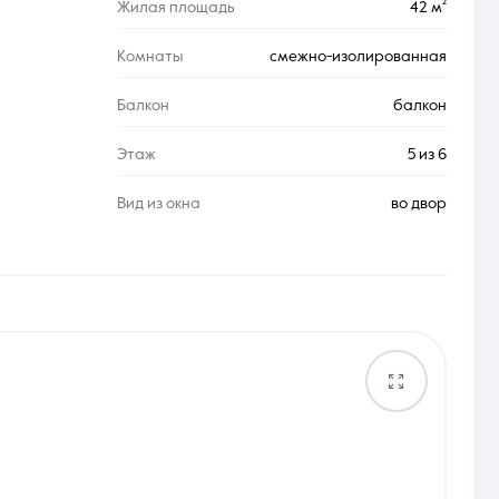
Жилая площадь
42 м²
Комнаты
смежно-изолированная
Балкон
балкон
Этаж
5 из 6
Вид из окна
во двор