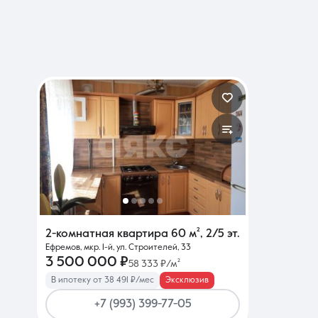
2-комнатная квартира
60 м²
,
2/5 эт.
Ефремов, мкр. 1-й, ул. Строителей, 33
3 500 000 ₽
58 333 ₽/м²
В ипотеку от 38 491 ₽/мес
Эксклюзив
+7 (993) 399-77-05