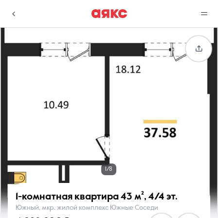
г. Краснодар
Избранное
Сравнение
0 объявлений
0 объявлений
Недвижимость
Услуги
1/8
1-комнатная квартира
43 м²
,
4/4 эт.
Южный, мкр. жилой комплекс Южные Соседи
О компании
Контакты