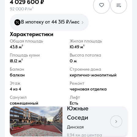
4 029 600 ₽
92 000 ₽/м²
В ипотеку от 44 315 ₽/мес
характеристики
8 (861) 297-00-00
Общая площадь
Жилая площадь
43.8 м²
10.49 м²
Ежедневно с 08:30 до 20:00
Площадь кухни
Высота потолка
18.12 м²
0 м
Балкон
Строение дома
балкон
кирпично-монолитный
Этаж
Ремонт
4 из 4
черновая отделка
Санузел
Лифт
совмещенный
Есть
Южные
Соседи
Динская
11.94 км до центра