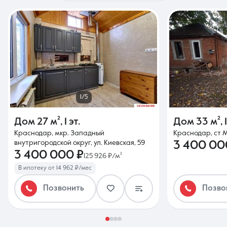
1/5
Дом
27 м²
,
1 эт.
Дом
33 м²
,
Краснодар, мкр. Западный
Краснодар, ст М
внутригородской округ, ул. Киевская, 59
3 400 00
3 400 000 ₽
125 926 ₽/м²
В ипотеку от 14 962 ₽/мес
Позвонить
Позво