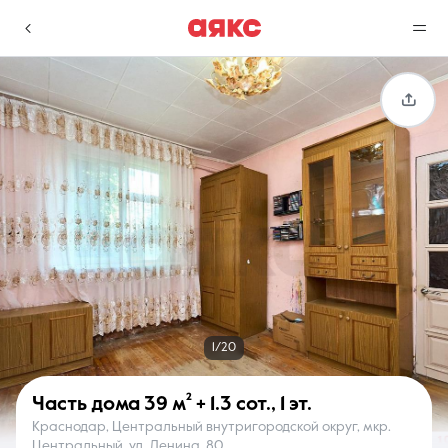
г. Краснодар
Избранное
Сравнение
0 объявлений
0 объявлений
Недвижимость
Услуги
1/20
Часть дома
39 м²
+ 1.3 сот.
,
1 эт.
Краснодар, Центральный внутригородской округ, мкр.
О компании
Контакты
Центральный, ул. Ленина, 80