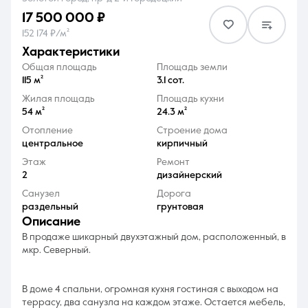
17 500 000 ₽
152 174 ₽/м²
характеристики
Общая площадь
Площадь земли
115 м²
3.1 сот.
8 (861) 297-00-00
Жилая площадь
Площадь кухни
54 м²
24.3 м²
Ежедневно с 08:30 до 20:00
Отопление
Строение дома
центральное
кирпичный
Этаж
Ремонт
2
дизайнерский
Санузел
Дорога
раздельный
грунтовая
описание
В продаже шикарный двухэтажный дом, расположенный, в
мкр. Северный.
В доме 4 спальни, огромная кухня гостиная с выходом на
террасу, два санузла на каждом этаже. Остается мебель,