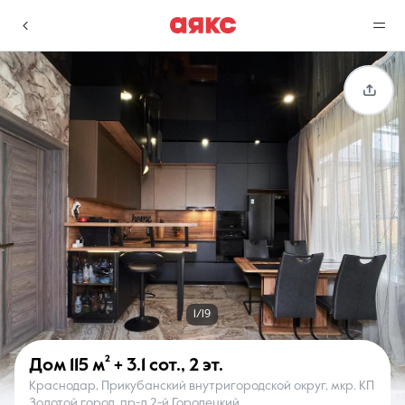
г. Краснодар
Избранное
Сравнение
0 объявлений
0 объявлений
Недвижимость
Услуги
1/19
Дом
115 м²
+ 3.1 сот.
,
2 эт.
Краснодар, Прикубанский внутригородской округ, мкр. КП
О компании
Контакты
Золотой город, пр-д 2-й Городецкий