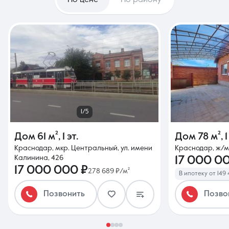
По цене
По району
1/5
Дом
61 м²
,
1 эт.
Дом
78 м²
,
1
Краснодар, мкр. Центральный, ул. имени
Краснодар, ж/м
Калинина, 426
17 000 0
17 000 000 ₽
278 689 ₽/м²
В ипотеку от 149
Позвонить
Позво