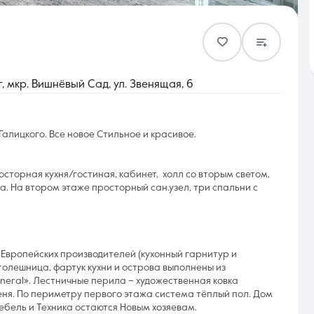
Контакты
 мкр. Вишнёвый Сад, ул. Звенящая, 6
алицкого. Все новое Стильное и красивое.
8 (861) 297-00-00
торная кухня/гостиная, кабинет, холл со вторым светом,
Ежедневно с 08:30 до 20:00
а. На втором этаже просторный сан.узел, три спальни с
Европейских производителей (кухонный гарнитур и
толешница, фартук кухни и острова выполнены из
neral». Лестничные перила – художественная ковка
ня. По периметру первого этажа система тёплый пол. Дом
ебель и Техника остаются Новым хозяевам.