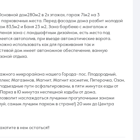
Основной дом280м2 в 2х этажах, гараж 71м2 на 3
 парковочных места. Перед фасадом дома разбит молодой
м 83,5м2 и Баня 23 м2, Зона барбекю с мангалом и
еленая зона с ландшафтным дизайном, есть место под
еется автополив, при въезде автоматические ворота.
можно использовать как для проживания так и
остевой дом имеет автономное обеспечение, ванную
зоной отдыха.
ажного микрорайона нашего Города- пос. Плодородный,
екс Магазинов, Магнит, Магнит косметик, Пятерочка, Озон,
е подъездные пути асфальтированы, в пяти минутах езды от
Парка в 10 минутах неспешной ходьбы от дома,
то позволит наслаждаться лучшими прогулочными зонами
уй, самым лучшим парком в стране!) 20 мин до Центра
ахотите в нем остаться!!