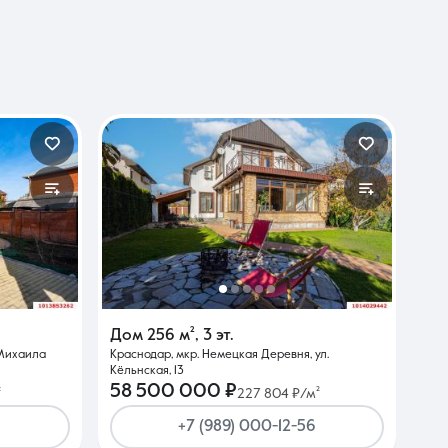
Дом
256 м²
,
3 эт.
 Михаила
Краснодар, мкр. Немецкая Деревня, ул.
Кёльнская, 13
58 500 000 ₽
²
227 804 ₽/м²
5
+7 (989) 000-12-56