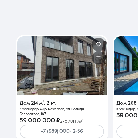
Дом
214 м²
,
2 эт.
Дом
268 
Краснодар, мкр. Кожзавод, ул. Володи
Краснодар, 
Головатого, 183
59 000
59 000 000 ₽
275 701 ₽/м²
+7 (989) 000-12-56