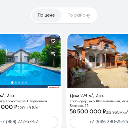
По цене
По району
м²
,
2 эт.
Дом
274 м²
,
2 эт.
мкр. Горхутор, ул. Стадионная
Краснодар, мкр. Фестивальный, ул.
Власова, 231
 000 ₽
220 149 ₽/м²
58 500 000 ₽
212 960 ₽/м
+7 (989) 232-57-57
+7 (989) 290-25-2