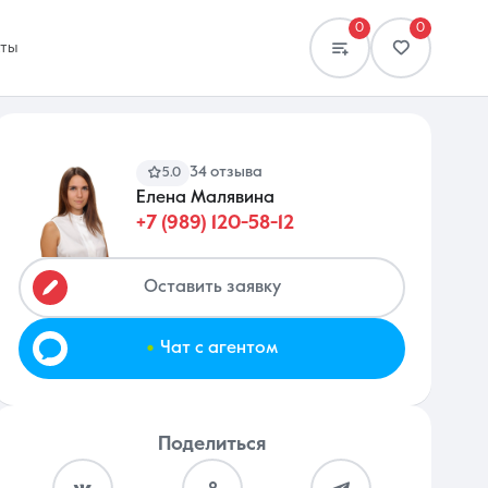
0
0
кты
34 отзыва
5.0
Елена Малявина
+7 (989) 120-58-12
Сравнение
0 объявлений
Оставить заявку
.
Чат с агентом
Поделиться