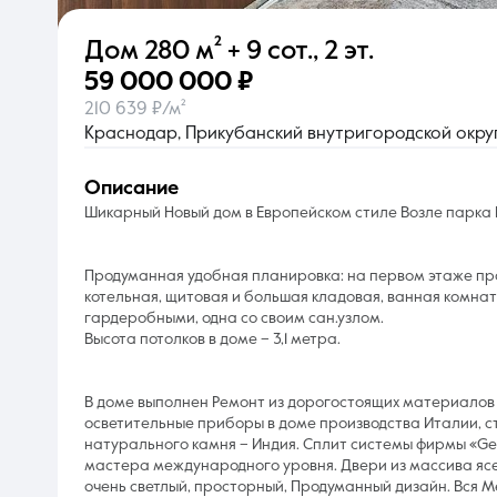
Дом
280 м²
+ 9 сот.
,
2 эт.
О компании
59 000 000 ₽
210 639 ₽/м²
Краснодар, Прикубанский внутригородской округ,
описание
Шикарный Новый дом в Европейском стиле Возле парка Г
Продуманная удобная планировка: на первом этаже прос
котельная, щитовая и большая кладовая, ванная комнат
гардеробными, одна со своим сан.узлом.
Высота потолков в доме – 3,1 метра.
В доме выполнен Ремонт из дорогостоящих материалов 
осветительные приборы в доме производства Италии, с
натурального камня – Индия. Сплит системы фирмы «Ge
мастера международного уровня. Двери из массива ясе
очень светлый, просторный, Продуманный дизайн. Вся М