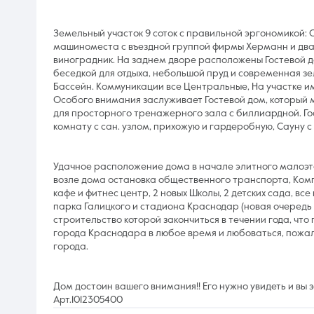
Земельный участок 9 соток с правильной эргономикой: 
машиноместа с въездной группой фирмы Херманн и два
виноградник. На заднем дворе расположены Гостевой до
беседкой для отдыха, небольшой пруд и современная з
Бассейн. Коммуникации все Центральные, На участке им
Особого внимания заслуживает Гостевой дом, который 
для просторного тренажерного зала с биллиардной. Г
комнату с сан. узлом, прихожую и гардеробную, Сауну с 
Удачное расположение дома в начале элитного малоэт
возле дома остановка общественного транспорта, Компл
кафе и фитнес центр, 2 новых Школы, 2 детских сада, вс
парка Галицкого и стадиона Краснодар (новая очередь 
строительство которой закончиться в течении года, ч
города Краснодара в любое время и любоваться, пожал
города.
Дом достоин вашего внимания!! Его нужно увидеть и вы з
Арт.1012305400