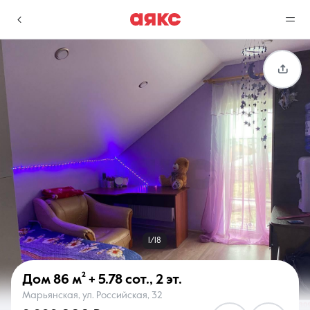
г. Краснодар
Избранное
Сравнение
0 объявлений
0 объявлений
Недвижимость
Услуги
1/18
Дом
86 м²
+ 5.78 сот.
,
2 эт.
Марьянская, ул. Российская, 32
О компании
Контакты