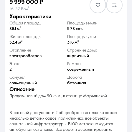
9 999 000 ₽
116 132 ₽/м²
характеристики
Общая площадь
Площадь земли
86.1 м²
5.78 сот.
Жилая площадь
Площадь кухни
8 (861) 297-00-00
52.4 м²
31.6 м²
Ежедневно с 08:30 до 20:00
Отопление
Строение дома
электрообогрев
кирпичный
Этаж
Ремонт
2
современный
Санузел
Дорога
совмещенный
бетонная
описание
Продам новый дом 90 кв.м., в станице Марьянской.
В шаговой доступности 2 общеобразовательных школы
несколько детских садов, поликлиника, все объекты
социальной инфраструктуры. В 100 метрах находится
автобусная остановка. Все дороги асфальтированы.