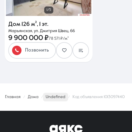
1/5
Дом
126 м²
,
1 эт.
Марьянская, ул. Дмитрия Швец, 66
9 900 000 ₽
78 571 ₽/м²
Позвонить
Главная
Дома
Undefined
Код объявления 1013097440