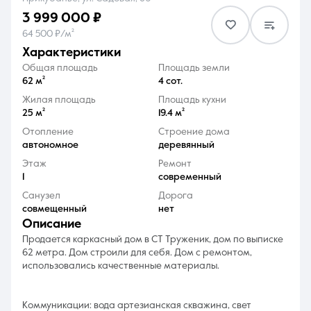
3 999 000 ₽
64 500 ₽/м²
характеристики
Общая площадь
Площадь земли
62 м²
4 сот.
8 (861) 297-00-00
Жилая площадь
Площадь кухни
25 м²
19.4 м²
Ежедневно с 08:30 до 20:00
Отопление
Строение дома
автономное
деревянный
Этаж
Ремонт
1
современный
Санузел
Дорога
совмещенный
нет
описание
Продается каркасный дом в СТ Труженик, дом по выписке
62 метра. Дом строили для себя. Дом с ремонтом,
использовались качественные материалы.
Коммуникации: вода артезианская скважина, свет