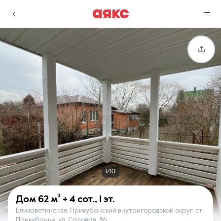
г. Краснодар
Избранное
Сравнение
0 объявлений
0 объявлений
Недвижимость
Услуги
1/10
Дом
62 м²
+ 4 сот.
,
1 эт.
Елизаветинская, Прикубанский внутригородской округ, ст
О компании
Контакты
Прикубанье, ул. Садовая, 86