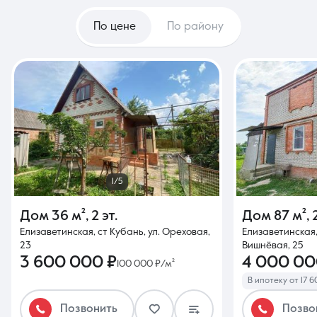
По цене
По району
1/5
Дом
36 м²
,
2 эт.
Дом
87 м²
,
Елизаветинская, ст Кубань, ул. Ореховая,
Елизаветинская,
23
Вишнёвая, 25
3 600 000 ₽
4 000 00
100 000 ₽/м²
В ипотеку от 17 
Позвонить
Позво