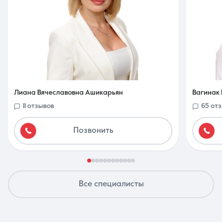
Лиана Вячеславовна Ашикарьян
Вагинак 
11 отзывов
65 от
Позвонить
Все специалисты