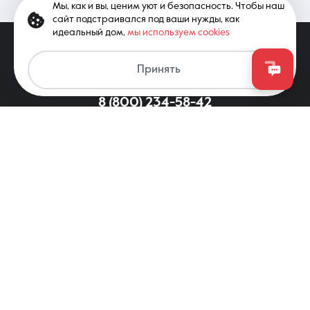
Мы, как и вы, ценим уют и безопасность. Чтобы наш
сайт подстраивался под ваши нужды, как
идеальный дом,
мы используем cookies
Принять
8 (800) 234-58-42
© 2026 ООО «АЯКС», 350020, Краснодар,
ул. Рашпилевская, 179/1, 7 этаж,
тел.: 8 (861) 297-00-00
Для регионов РФ
8 (800) 234-58-42
Вся информация, опубликованная на сайте, носит только
информационный характер и не является публичной офертой,
определяемой положениями ст. 437 ГК РФ. Все права
защищены. При копировании материалов с сайта
гиперссылка обязательна