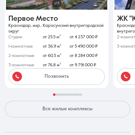
1/7
Первое Место
ЖК "
Краснодар, мкр., Карасунский внутригородской
Краснода
округ
внутриго
Студии
от 25.5 м²
от 4 237 000 ₽
2-комна
1-комнатные
от 36.9 м²
от 5 490 000 ₽
3-комна
2-комнатные
от 60.3 м²
от 8 284 000 ₽
3-комнатные
от 76.8 м²
от 9 791 000 ₽
Позвонить
Все жилые комплексы