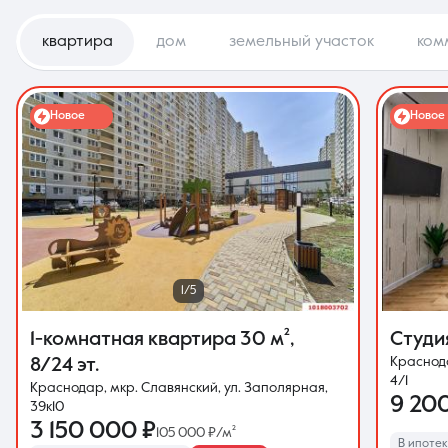
квартира
дом
земельный участок
ком
Новое
Новое
1/5
1-комнатная квартира
30 м²
,
Студи
Краснода
8/24 эт.
4/1
Краснодар, мкр. Славянский, ул. Заполярная,
9 20
39к10
3 150 000 ₽
105 000 ₽/м²
В ипотеку