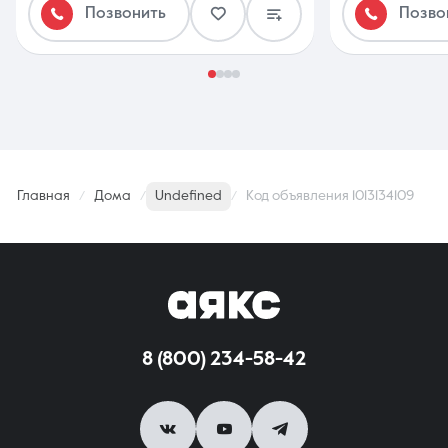
Позвонить
Позво
Главная
Дома
Undefined
Код объявления 1013134109
8 (800) 234-58-42