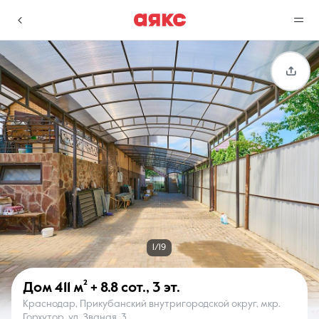
г. Краснодар
Избранное
Сравнение
0 объявлений
0 объявлений
Недвижимость
Услуги
1/19
Дом
411 м²
+ 8.8 сот.
,
3 эт.
Краснодар, Прикубанский внутригородской округ, мкр.
О компании
Контакты
Горхутор, ул. Званая, 3