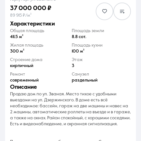
37 000 000 ₽
89 915 ₽/м²
характеристики
Общая площадь
Площадь земли
411.5 м²
8.8 сот.
8 (861) 297-00-00
Жилая площадь
Площадь кухни
300 м²
100 м²
Ежедневно с 08:30 до 20:00
Строение дома
Этаж
кирпичный
3
Ремонт
Санузел
современный
раздельный
описание
Продаю дом по ул. Званая. Место тихое с удобными
выездами на ул. Дзержинского. В доме есть всё
необходимое: бассейн, гараж на две машины и навес на
2 машины, автоматические роллеты на въезде и в гараже,
а также на окнах. Район спокойный, с хорошими соседями.
Есть и видеонаблюдение, и охранная сигнализация.