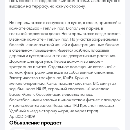
Пять спален, с гардеробными комнатами. Светлая кухня с
выходом на террасу, на южную сторону.
На первом этаже в санузлах, на кухне, в холле, прихожей и
комнате отдыха - теплый пол. В спальне паркет, в
гостиной паркетная доска. На втором этаже везде паркет.
В ванной комнате - теплый пол. На участке закрываемый
бассейн с композитной чашей и фильтрационным блоком
в отдельном помещении. Имеется хозблок, плодовые
деревья и кустарники, а также декоративные растения.
Дорожки для прогулки. Перед домом и во дворе -
тротуарная плитка. Отдельное помещение котельной с
котлом, фильтрами для воды из собственной скважины.
Электричество трехфазное, 10 кВт. Крыша -
металлочерепица. Канализация - местная. В 15 минутах
ходьбы школа № 65, огромный спортивный комплекс
Баскет-Холл с бассейнами, ледовым полем,
баскетбольными залами и множеством фитнес-площадок
и тренажерных залов. Недалеко ТРЦ Красная площадь.
Удобный выезд в сторону моря, не через город.
Арт.1013134109
объявление продает