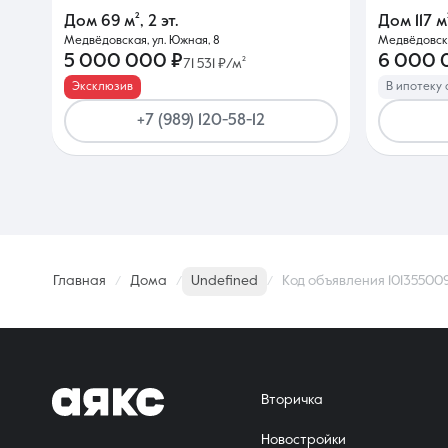
Дом
69 м²
,
2 эт.
Дом
117 м
Медвёдовская, ул. Южная, 8
Медвёдовска
5 000 000 ₽
6 000 
71 531 ₽/м²
Эксклюзив
В ипотеку 
+7 (989) 120-58-12
Главная
Дома
Undefined
Код объявления 10135500
Вторичка
Новостройки