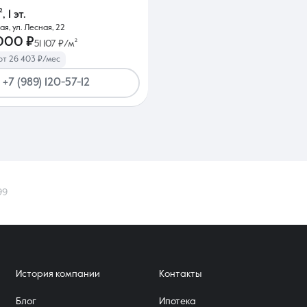
²
,
1 эт.
я, ул. Лесная, 22
000 ₽
51 107 ₽/м²
от 26 403 ₽/мес
+7 (989) 120-57-12
99
История компании
Контакты
Блог
Ипотека