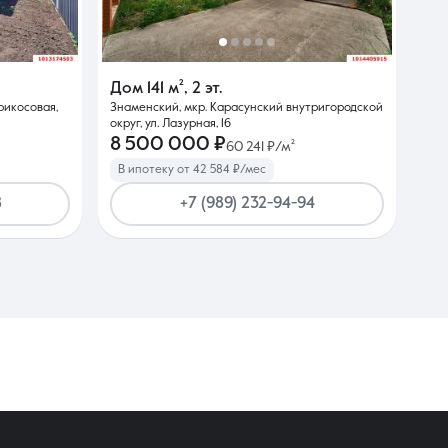
Дом
141 м²
,
2 эт.
рикосовая,
Знаменский, мкр. Карасунский внутригородской
округ, ул. Лазурная, 16
8 500 000 ₽
60 241 ₽/м²
В ипотеку от 42 584 ₽/мес
8
+7 (989) 232-94-94