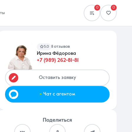
0
0
кты
11 отзывов
5.0
Ирина Фёдорова
+7 (989) 262-81-81
Сравнение
0 объявлений
Оставить заявку
.
Чат с агентом
Поделиться