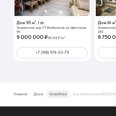
Дом
93 м²
,
1 эт.
Дом
61 м
Знаменский, мкр. СТ Изобильное, ул. Цветочная,
Знаменский, 
95
265
9 000 000 ₽
8 750 
96 154 ₽/м²
+7 (918) 974-20-79
Главная
Дома
Undefined
Код объявления 10135620