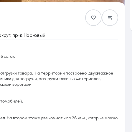
Контакты
округ, пр-д Норковый
6 соток.
8 (861) 297-00-00
и отгрузки товара. На территории построено двухэтажное
Ежедневно с 08:30 до 20:00
емники для погрузки, разгрузки тяжелых материалов,
ескими воротами.
втомобилей.
ел. На втором этаже две комнаты по 26 кв.м., которые можно