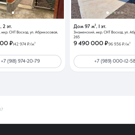
²
,
2 эт.
Дом
97 м²
,
1 эт.
мкр. СНТ Восход, ул. Абрикосовая,
Знаменский, мкр. СНТ Восход, ул. Аб
265
000 ₽
9 490 000 ₽
142 974 ₽/м²
96 936 ₽/м²
+7 (918) 974-20-79
+7 (989) 000-12-5
87