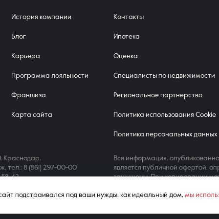
История компании
Контакты
Блог
Ипотека
Карьера
Оценка
Программа лояльности
Специалисты по недвижимости
Франшиза
Региональное партнерство
Карта сайта
Политика использования Cookie
Политика персональных данных
, Краснодар,
Вся информация, опубликованна
аж,
тел.: 8 (861) 297-00-00
является публичной офертой, оп
4-58-42
защищены. При копировании ма
ш сайт подстраивался под ваши нужды, как идеальный дом,
мы исполь