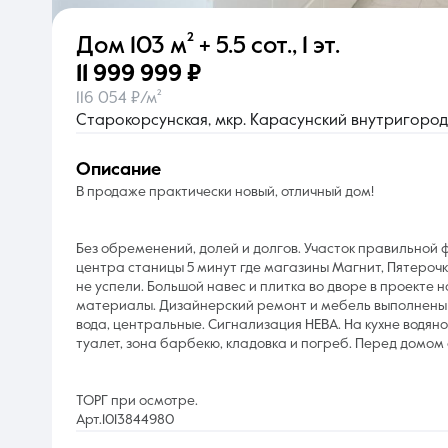
Дом
103 м²
+ 5.5 сот.
,
1 эт.
О компании
11 999 999 ₽
116 054 ₽/м²
Старокорсунская, мкр. Карасунский внутригородс
описание
В продаже практически новый, отличный дом!
Без обременений, долей и долгов. Участок правильной ф
центра станицы 5 минут где магазины Магнит, Пятерочка
не успели. Большой навес и плитка во дворе в проекте 
материалы. Дизайнерский ремонт и мебель выполнены под
вода, центральные. Сигнализация НЕВА. На кухне водяно
туалет, зона барбекю, кладовка и погреб. Перед домом
ТОРГ при осмотре.
Арт.1013844980