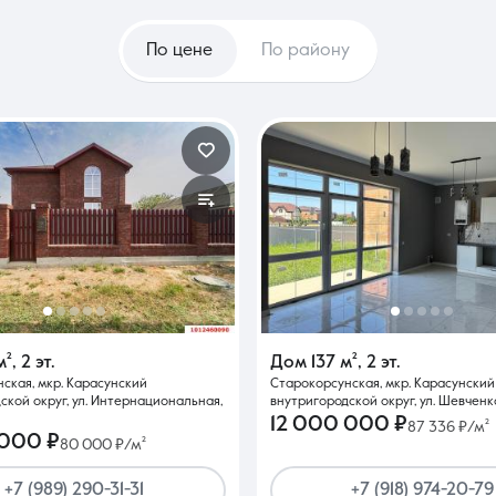
По цене
По району
м²
,
2 эт.
Дом
137 м²
,
2 эт.
ская, мкр. Карасунский
Старокорсунская, мкр. Карасунский
ской округ, ул. Интернациональная,
внутригородской округ, ул. Шевченко
12 000 000 ₽
87 336 ₽/м²
 000 ₽
80 000 ₽/м²
+7 (989) 290-31-31
+7 (918) 974-20-79