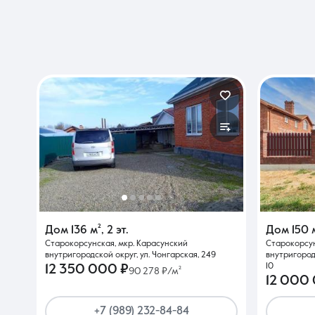
Дом
136 м²
,
2 эт.
Дом
150 
Старокорсунская, мкр. Карасунский
Старокорсун
внутригородской округ, ул. Чонгарская, 249
внутригород
10
12 350 000 ₽
90 278 ₽/м²
12 000
+7 (989) 232-84-84