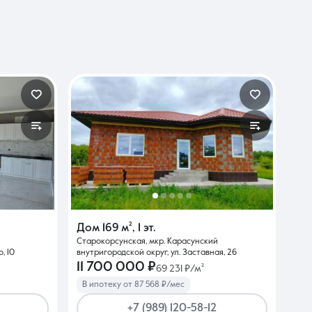
Дом
169 м²
,
1 эт.
Старокорсунская, мкр. Карасунский
, 10
внутригородской округ, ул. Заставная, 26
11 700 000 ₽
69 231 ₽/м²
В ипотеку от 87 568 ₽/мес
+7 (989) 120-58-12