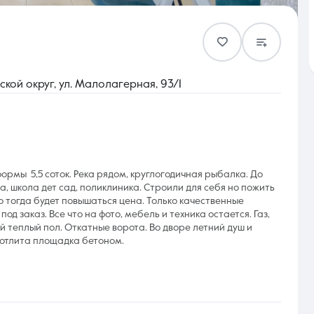
Контакты
кой округ, ул. Малолагерная, 93/1
8 (861) 297-00-00
ормы 5,5 соток. Река рядом, круглогодичная рыбалка. До
Ежедневно с 08:30 до 20:00
, школа дет сад, поликлиника. Строили для себя но пожить
но тогда будет повышаться цена. Только качественные
 заказ. Все что на фото, мебель и техника остается. Газ,
й теплый пол. Откатные ворота. Во дворе летний душ и
 отлита площадка бетоном.