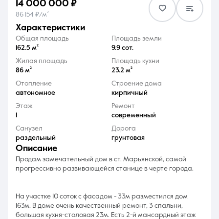
14 000 000 ₽
86 154 ₽/м²
характеристики
Общая площадь
Площадь земли
162.5 м²
9.9 сот.
Жилая площадь
Площадь кухни
8 (861) 297-00-00
86 м²
23.2 м²
Ежедневно с 08:30 до 20:00
Отопление
Строение дома
автономное
кирпичный
Этаж
Ремонт
1
современный
Санузел
Дорога
раздельный
грунтовая
описание
Продам замечательный дом в ст. Марьянской, самой
прогрессивно развивающейся станице в черте города.
На участке 10 соток с фасадом - 33м разместился дом
163м. В доме очень качественный ремонт, 3 спальни,
большая кухня-столовая 23м. Есть 2-й мансардный этаж