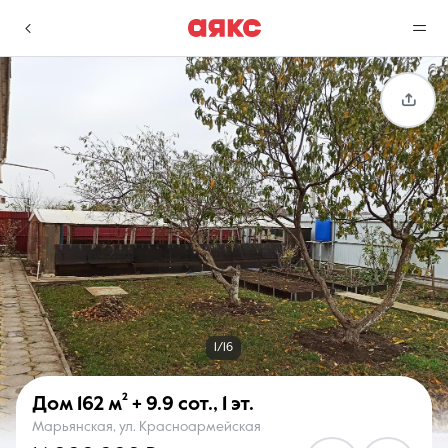
г. Краснодар
Избранное
Сравнение
0 объявлений
0 объявлений
Недвижимость
Услуги
1/16
Дом
162 м²
+ 9.9 сот.
,
1 эт.
Марьянская, ул. Красноармейская
О компании
Контакты