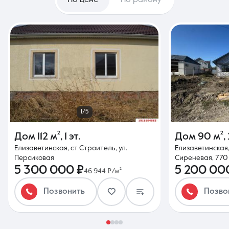
По цене
По району
1/5
Дом
112 м²
,
1 эт.
Дом
90 м²
,
Елизаветинская, ст Строитель, ул.
Елизаветинская,
Персиковая
Сиреневая, 770
5 300 000 ₽
5 200 00
46 944 ₽/м²
Позвонить
Позво