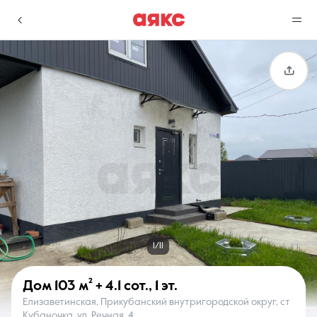
г. Краснодар
Избранное
Сравнение
0 объявлений
0 объявлений
Недвижимость
Услуги
1/11
Дом
103 м²
+ 4.1 сот.
,
1 эт.
Елизаветинская, Прикубанский внутригородской округ, ст
О компании
Контакты
Кубаночка, ул. Речная, 4