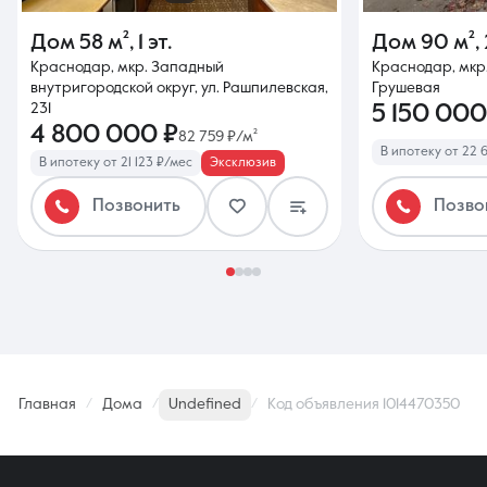
Дом
58 м²
,
1 эт.
Дом
90 м²
,
Краснодар, мкр. Западный
Краснодар, мкр.
внутригородской округ, ул. Рашпилевская,
Грушевая
231
5 150 000
4 800 000 ₽
82 759 ₽/м²
В ипотеку от 22 
В ипотеку от 21 123 ₽/мес
Эксклюзив
Позвонить
Позво
Главная
Дома
Undefined
Код объявления 1014470350