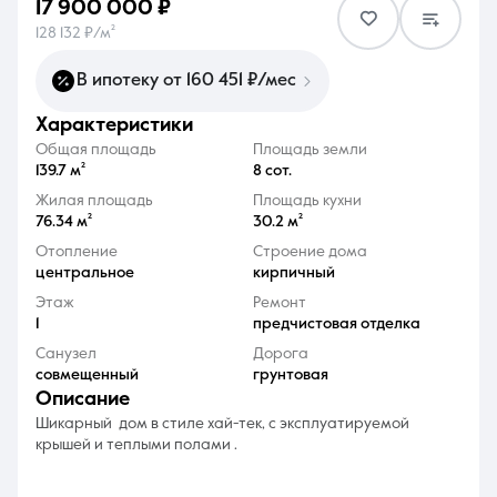
17 900 000 ₽
128 132 ₽/м²
В ипотеку от 160 451 ₽/мес
характеристики
8 (861) 297-00-00
Общая площадь
Площадь земли
139.7 м²
8 сот.
Ежедневно с 08:30 до 20:00
Жилая площадь
Площадь кухни
76.34 м²
30.2 м²
Отопление
Строение дома
центральное
кирпичный
Этаж
Ремонт
1
предчистовая отделка
Санузел
Дорога
совмещенный
грунтовая
описание
Шикарный дом в стиле хай-тек, с эксплуатируемой
крышей и теплыми полами .