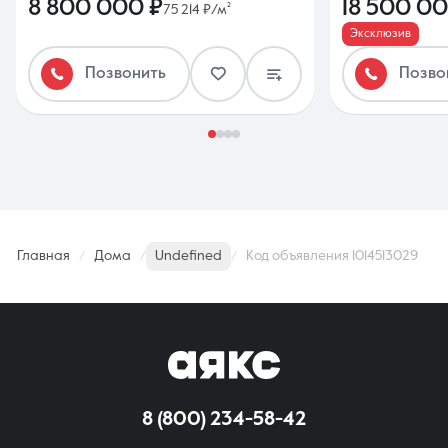
8 800 000 ₽
18 500 00
75 214 ₽/м²
Эксклюзив
Позвонить
Позво
Главная
Дома
Undefined
Код объявления 1014513029
8 (800) 234-58-42