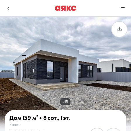
г. Краснодар
Избранное
Сравнение
0 объявлений
0 объявлений
Недвижимость
Услуги
1/18
Дом
139 м²
+ 8 сот.
,
1 эт.
Козет
О компании
Контакты