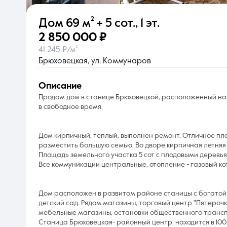
Дом
69 м²
+ 5 сот.
,
1 эт.
О компании
2 850 000 ₽
41 245 ₽/м²
Брюховецкая, ул. Коммунаров
описание
Продам дом в станице Брюховецкой, расположенный на 
в свободное время.
Дом кирпичный, теплый, выполнен ремонт. Отличное пла
разместить большую семью. Во дворе кирпичная летняя 
Площадь земельного участка 5 сот с плодовыми деревья
Все коммуникации центральные, отопление - газовый ко
Дом расположен в развитом районе станицы с богатой 
детский сад. Рядом магазины, торговый центр "Пятерочк
мебельные магазины, остановки общественного транс
Станица Брюховецкая- районный центр, находится в 100 км 