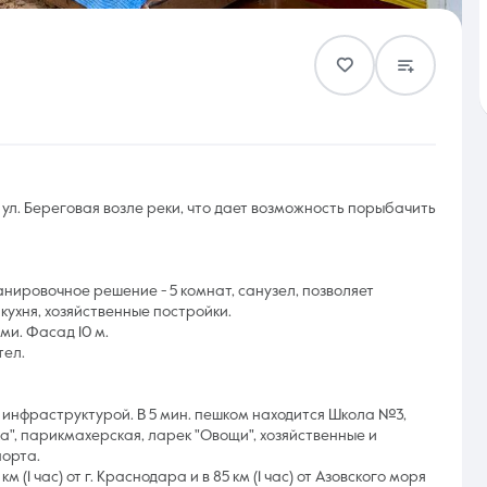
Контакты
ул. Береговая возле реки, что дает возможность порыбачить
8 (861) 297-00-00
Ежедневно с 08:30 до 20:00
нировочное решение - 5 комнат, санузел, позволяет
кухня, хозяйственные постройки.
ми. Фасад 10 м.
тел.
инфраструктурой. В 5 мин. пешком находится Школа №3,
а", парикмахерская, ларек "Овощи", хозяйственные и
порта.
(1 час) от г. Краснодара и в 85 км (1 час) от Азовского моря