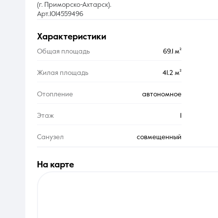
(г. Приморско-Ахтарск).
Арт.1014559496
характеристики
Общая площадь
69.1 м²
Жилая площадь
41.2 м²
Отопление
автономное
Этаж
1
Санузел
совмещенный
на карте