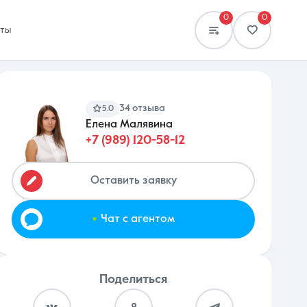
0
0
кты
34 отзыва
5.0
Елена Малявина
+7 (989) 120-58-12
Сравнение
0 объявлений
Оставить заявку
.
Чат с агентом
Поделиться