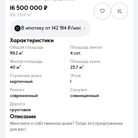
16 500 000 ₽
166 331 ₽/м²
В ипотеку от 142 914 ₽/мес
характеристики
8 (861) 297-00-00
Общая площадь
Площадь земли
Ежедневно с 08:30 до 20:00
99.2 м²
4 сот.
Жилая площадь
Площадь кухни
40 м²
25.7 м²
Строение дома
Этаж
кирпичный
1
Ремонт
Санузел
современный
совмещенный
Дорога
грунтовая
описание
Мечтаете о собственном доме? Тогда это предложение
для вас!