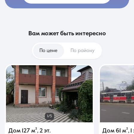
вам может быть интересно
По цене
По району
1/5
Дом
127 м²
,
2 эт.
Дом
61 м²
,
1