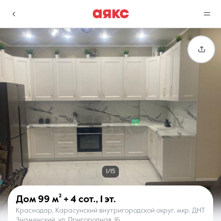
г. Краснодар
Избранное
Сравнение
0 объявлений
0 объявлений
Недвижимость
Услуги
1/15
Дом
99 м²
+ 4 сот.
,
1 эт.
Краснодар, Карасунский внутригородской округ, мкр. ДНТ
О компании
Контакты
Знаменский, ул. Пригородная, 16