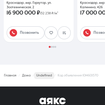
Краснодар, мкр. Горхутор, ул.
Краснодар, мкр
Зоотехническая, 2
Калинина, 426
16 900 000 ₽
17 000 0
132 238 ₽/м²
Позвонить
Позво
Главная
Дома
Undefined
Код объявления 1014601370