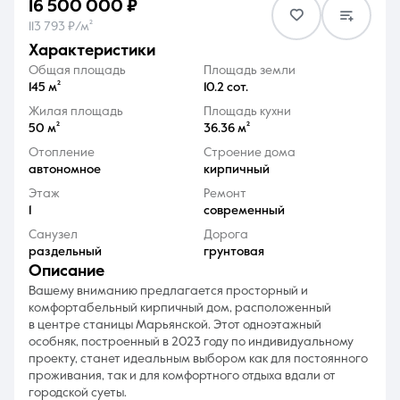
16 500 000 ₽
113 793 ₽/м²
характеристики
Общая площадь
Площадь земли
145 м²
10.2 сот.
Жилая площадь
Площадь кухни
8 (861) 297-00-00
50 м²
36.36 м²
Ежедневно с 08:30 до 20:00
Отопление
Строение дома
автономное
кирпичный
Этаж
Ремонт
1
современный
Санузел
Дорога
раздельный
грунтовая
описание
Вашему вниманию предлагается просторный и
комфортабельный кирпичный дом, расположенный
в центре станицы Марьянской. Этот одноэтажный
особняк, построенный в 2023 году по индивидуальному
проекту, станет идеальным выбором как для постоянного
проживания, так и для комфортного отдыха вдали от
городской суеты.