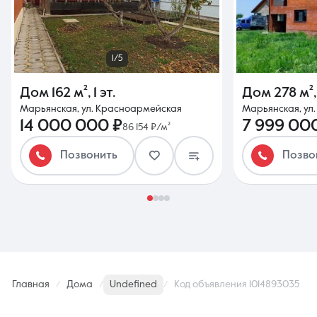
1/5
Дом
162 м²
,
1 эт.
Дом
278 м²
Марьянская, ул. Красноармейская
Марьянская, ул.
14 000 000 ₽
7 999 00
86 154 ₽/м²
Позвонить
Позво
Главная
Дома
Undefined
Код объявления 1014893035