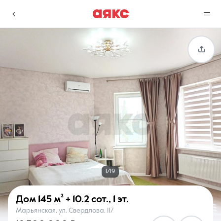
г. Краснодар
Избранное
Сравнение
0 объявлений
0 объявлений
Недвижимость
Услуги
1/19
Дом
145 м²
+ 10.2 сот.
,
1 эт.
Марьянская, ул. Свердлова, 117
О компании
Контакты