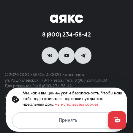
8 (800) 234-58-42
© 2026 ООО «АЯКС», 350020, Краснодар,
ул. Рашпилевская, 179/1, 7 этаж,
тел.: 8 (861) 297-00-00
Для регионов РФ
8 (800) 234-58-42
Мы, как и вы, ценим уют и безопасность. Чтобы наш
Вся информация, опубликованная на сайте, носит только
сайт подстраивался под ваши нужды, как
информационный характер и не является публичной офертой,
идеальный дом,
мы используем cookies
определяемой положениями ст. 437 ГК РФ. Все права
защищены. При копировании материалов с сайта
Связаться с агентом
гиперссылка обязательна
Принять