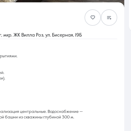
Контакты
 мкр. ЖК Вилла Роз, ул. Бисерная, 19Б
крытиями.
8 (861) 297-00-00
ей.
Ежедневно с 08:30 до 20:00
и).
анализация центральные. Водоснабжение —
й башни из скважины глубиной 300 м.