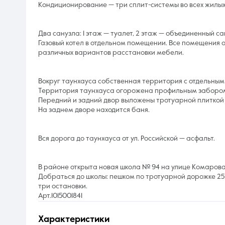
Кондиционирование — три сплит-системы во всех жилы
Два санузла: 1 этаж — туалет, 2 этаж — объединенный с
Газовый котел в отдельном помещении. Все помещения
различных вариантов расстановки мебели.
Вокруг таунхауса собственная территория с отдельным
Территория таунхауса огорожена профильным забором.
Передний и задний двор выложены тротуарной плиткой
На заднем дворе находится баня.
Вся дорога до таунхауса от ул. Российской — асфальт.
В районе открыта новая школа № 94 на улице Комарова
Добраться до школы: пешком по тротуарной дорожке 25
три остановки.
Арт.1015001841
характеристики