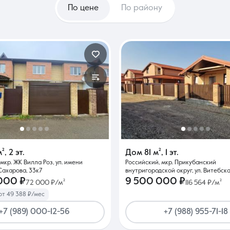
По цене
По району
м²
,
2 эт.
Дом
81 м²
,
1 эт.
мкр. ЖК Вилла Роз, ул. имени
Российский, мкр. Прикубанский
ахарова, 33к7
внутригородской округ, ул. Витебска
000 ₽
9 500 000 ₽
72 000 ₽/м²
116 564 ₽/м²
от 49 388 ₽/мес
+7 (989) 000-12-56
+7 (988) 955-71-18