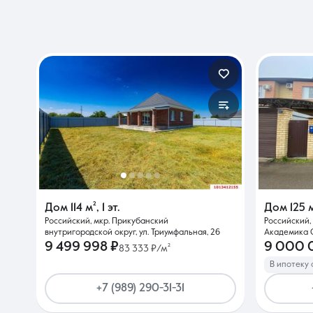
Дом
114 м²
,
1 эт.
Дом
125 
Российский, мкр. Прикубанский
Российский, 
внутригородской округ, ул. Триумфальная, 26
Академика С
9 499 998 ₽
9 000 
83 333 ₽/м²
В ипотеку 
+7 (989) 290-31-31