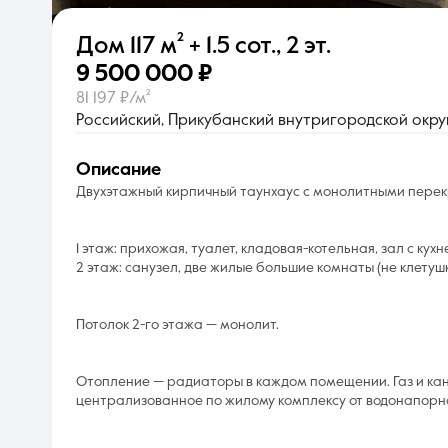
Дом
117 м²
+ 1.5 сот.
,
2 эт.
О компании
9 500 000 ₽
81 197 ₽/м²
Российский, Прикубанский внутригородской округ,
описание
Двухэтажный кирпичный таунхаус с монолитными пере
1 этаж: прихожая, туалет, кладовая-котельная, зал с кухн
2 этаж: санузел, две жилые большие комнаты (не клетушк
Потолок 2-го этажа — монолит.
Отопление — радиаторы в каждом помещении. Газ и к
централизованное по жилому комплексу от водонапорно