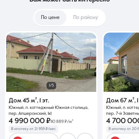
вам может быть интересно
По цене
По району
1/5
Дом
45 м²
,
1 эт.
Дом
67 м²
,
1
Южный, п. коттеджный Южная столица,
Южный, п. котт
пер. Апшеронский, 1к1
пер. 7-й Заветны
4 990 000 ₽
4 700 00
110 889 ₽/м²
В ипотеку от 21 959 ₽/мес
В ипотеку от 20 