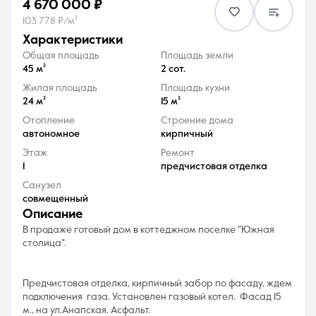
4 670 000 ₽
103 778 ₽/м²
характеристики
Общая площадь
Площадь земли
45 м²
2 сот.
Жилая площадь
Площадь кухни
8 (861) 297-00-00
24 м²
15 м²
Ежедневно с 08:30 до 20:00
Отопление
Строение дома
автономное
кирпичный
Этаж
Ремонт
1
предчистовая отделка
Санузел
совмещенный
описание
В продаже готовый дом в коттеджном поселке "Южная
столица".
Предчистовая отделка, кирпичный забор по фасаду, ждем
подключения газа. Установлен газовый котел. Фасад 15
м., на ул.Анапская. Асфальт.