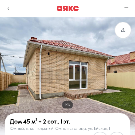
г. Краснодар
Избранное
Сравнение
0 объявлений
0 объявлений
Недвижимость
Услуги
1/15
Дом
45 м²
+ 2 сот.
,
1 эт.
Южный, п. коттеджный Южная столица, ул. Ейская, 1
О компании
Контакты