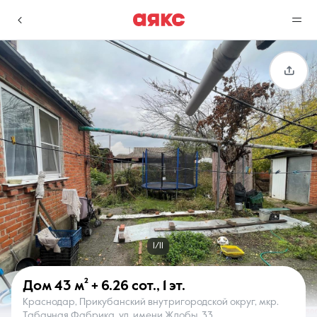
г. Краснодар
Избранное
Сравнение
0 объявлений
0 объявлений
Недвижимость
Услуги
1/11
Дом
43 м²
+ 6.26 сот.
,
1 эт.
Краснодар, Прикубанский внутригородской округ, мкр.
О компании
Контакты
Табачная Фабрика, ул. имени Жлобы, 33