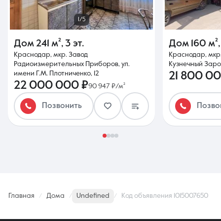
1/5
Дом
241 м²
,
3 эт.
Дом
160 м²
Краснодар, мкр. Завод
Краснодар, мкр.
Радиоизмерительных Приборов, ул.
Кузнечный Заро
имени Г.М. Плотниченко, 12
21 800 00
22 000 000 ₽
90 947 ₽/м²
Позвонить
Позво
Главная
Дома
Undefined
Код объявления 1015007650