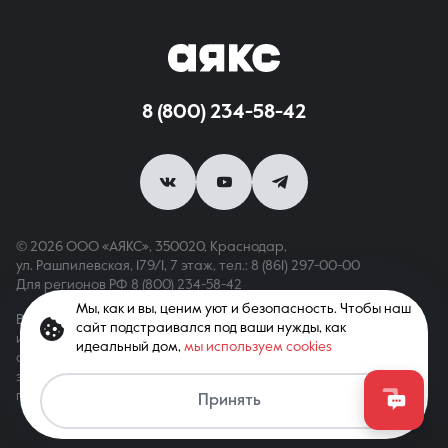
8 (800) 234-58-42
© 2026 ООО «АЯКС», 350020, Краснодар,
ул. Рашпилевская, 179/1, 7 этаж,
тел.: 8 (861) 297-00-00
Для регионов РФ
8 (800) 234-58-42
Мы, как и вы, ценим уют и безопасность. Чтобы наш
Вся информация, опубликованная на сайте, носит только
сайт подстраивался под ваши нужды, как
информационный характер и не является публичной офертой,
идеальный дом,
мы используем cookies
определяемой положениями ст. 437 ГК РФ. Все права
защищены. При копировании материалов с сайта
Связаться с агентом
гиперссылка обязательна
Принять